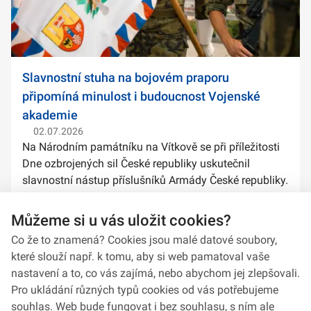
Slavnostní stuha na bojovém praporu
připomíná minulost i budoucnost Vojenské
akademie
02.07.2026
Na Národním památníku na Vítkově se při příležitosti
Dne ozbrojených sil České republiky uskutečnil
slavnostní nástup příslušníků Armády České republiky.
Součástí ceremoniálu bylo také předání slavnostních
stuh na bojové prapory vybranýc...
Můžeme si u vás uložit cookies?
Co že to znamená? Cookies jsou malé datové soubory,
které slouží např. k tomu, aby si web pamatoval vaše
nastavení a to, co vás zajímá, nebo abychom jej zlepšovali.
Pro ukládání různých typů cookies od vás potřebujeme
souhlas. Web bude fungovat i bez souhlasu, s ním ale