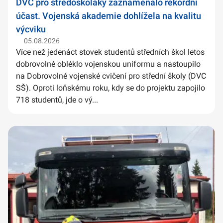
DVC pro středoškoláky zaznamenalo rekordní
účast. Vojenská akademie dohlížela na kvalitu
výcviku
05.08.2026
Více než jedenáct stovek studentů středních škol letos
dobrovolně obléklo vojenskou uniformu a nastoupilo
na Dobrovolné vojenské cvičení pro střední školy (DVC
SŠ). Oproti loňskému roku, kdy se do projektu zapojilo
718 studentů, jde o vý...