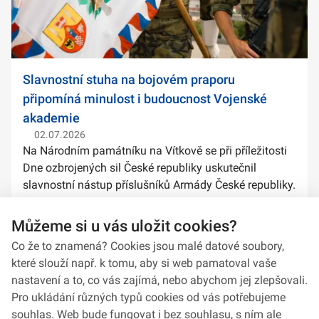
Slavnostní stuha na bojovém praporu
připomíná minulost i budoucnost Vojenské
akademie
02.07.2026
Na Národním památníku na Vítkově se při příležitosti
Dne ozbrojených sil České republiky uskutečnil
slavnostní nástup příslušníků Armády České republiky.
Součástí ceremoniálu bylo také předání slavnostních
stuh na bojové prapory vybranýc...
Můžeme si u vás uložit cookies?
Co že to znamená? Cookies jsou malé datové soubory,
které slouží např. k tomu, aby si web pamatoval vaše
nastavení a to, co vás zajímá, nebo abychom jej zlepšovali.
Pro ukládání různých typů cookies od vás potřebujeme
souhlas. Web bude fungovat i bez souhlasu, s ním ale