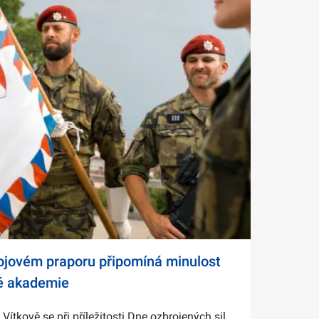
bojovém praporu připomíná minulost
é akademie
tkově se při příležitosti Dne ozbrojených sil