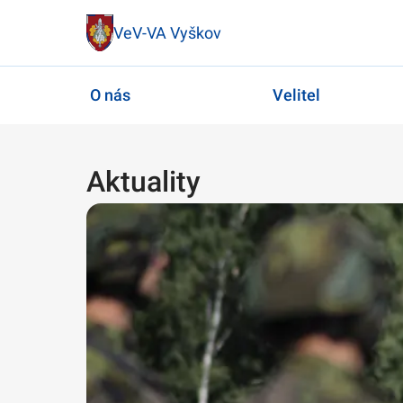
VeV-VA Vyškov
O nás
Velitel
Aktuality