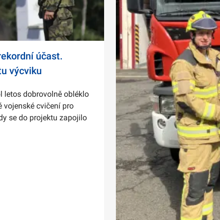
ekordní účast.
tu výcviku
l letos dobrovolně obléklo
 vojenské cvičení pro
dy se do projektu zapojilo