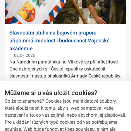
Slavnostní stuha na bojovém praporu
připomíná minulost i budoucnost Vojenské
akademie
02.07.2026
Na Národním památníku na Vítkově se při příležitosti
Dne ozbrojených sil České republiky uskutečnil
slavnostní nástup příslušníků Armády České republiky.
Součástí ceremoniálu bylo také předání slavnostních
stuh na bojové prapory vybranýc...
Můžeme si u vás uložit cookies?
Co že to znamená? Cookies jsou malé datové soubory,
které slouží např. k tomu, aby si web pamatoval vaše
nastavení a to, co vás zajímá, nebo abychom jej zlepšovali.
Pro ukládání různých typů cookies od vás potřebujeme
souhlas. Web bude fungovat i bez souhlasu, s ním ale