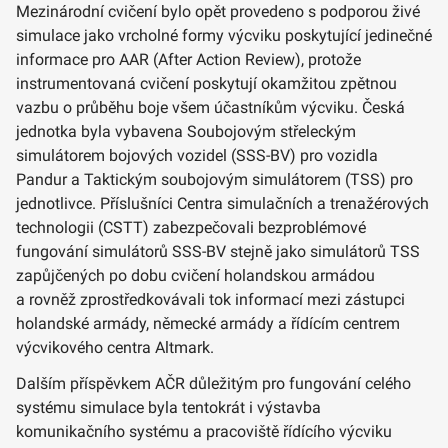
Mezinárodní cvičení bylo opět provedeno s podporou živé
simulace jako vrcholné formy výcviku poskytující jedinečné
informace pro AAR (After Action Review), protože
instrumentovaná cvičení poskytují okamžitou zpětnou
vazbu o průběhu boje všem účastníkům výcviku. Česká
jednotka byla vybavena Soubojovým střeleckým
simulátorem bojových vozidel (SSS-BV) pro vozidla
Pandur a Taktickým soubojovým simulátorem (TSS) pro
jednotlivce. Příslušníci Centra simulačních a trenažérových
technologii (CSTT) zabezpečovali bezproblémové
fungování simulátorů SSS-BV stejně jako simulátorů TSS
zapůjčených po dobu cvičení holandskou armádou
a rovněž zprostředkovávali tok informací mezi zástupci
holandské armády, německé armády a řídícím centrem
výcvikového centra Altmark.
Dalším příspěvkem AČR důležitým pro fungování celého
systému simulace byla tentokrát i výstavba
komunikačního systému a pracoviště řídícího výcviku