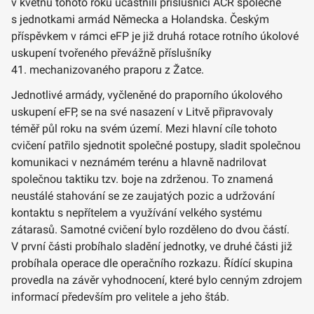
v květnu tohoto roku účastnili příslušníci AČR společně
s jednotkami armád Německa a Holandska. Českým
příspěvkem v rámci eFP je již druhá rotace rotního úkolové
uskupení tvořeného převážně příslušníky
41. mechanizovaného praporu z Žatce.
Jednotlivé armády, vyčleněné do praporního úkolového
uskupení eFP, se na své nasazení v Litvě připravovaly
téměř půl roku na svém území. Mezi hlavní cíle tohoto
cvičení patřilo sjednotit společné postupy, sladit společnou
komunikaci v neznámém terénu a hlavně nadrilovat
společnou taktiku tzv. boje na zdrženou. To znamená
neustálé stahování se ze zaujatých pozic a udržování
kontaktu s nepřítelem a využívání velkého systému
zátarasů. Samotné cvičení bylo rozděleno do dvou částí.
V první části probíhalo sladění jednotky, ve druhé části již
probíhala operace dle operačního rozkazu. Řídící skupina
provedla na závěr vyhodnocení, které bylo cenným zdrojem
informací především pro velitele a jeho štáb.