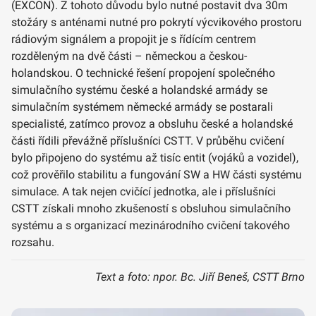
(EXCON). Z tohoto důvodu bylo nutné postavit dva 30m
stožáry s anténami nutné pro pokrytí výcvikového prostoru
rádiovým signálem a propojit je s řídícím centrem
rozděleným na dvě části – německou a českou-
holandskou. O technické řešení propojení společného
simulačního systému české a holandské armády se
simulačním systémem německé armády se postarali
specialisté, zatímco provoz a obsluhu české a holandské
části řídili převážně příslušníci CSTT. V průběhu cvičení
bylo připojeno do systému až tisíc entit (vojáků a vozidel),
což prověřilo stabilitu a fungování SW a HW části systému
simulace. A tak nejen cvičící jednotka, ale i příslušníci
CSTT získali mnoho zkušeností s obsluhou simulačního
systému a s organizací mezinárodního cvičení takového
rozsahu.
Text a foto: npor. Bc. Jiří Beneš, CSTT Brno