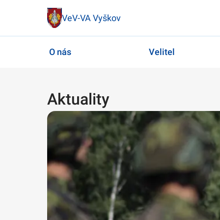
VeV-VA Vyškov
O nás
Velitel
Aktuality