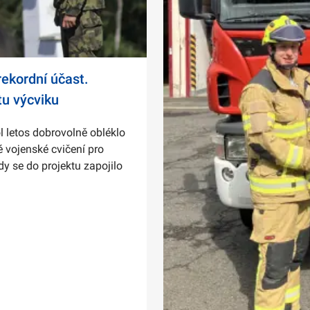
ekordní účast.
tu výcviku
l letos dobrovolně obléklo
 vojenské cvičení pro
dy se do projektu zapojilo