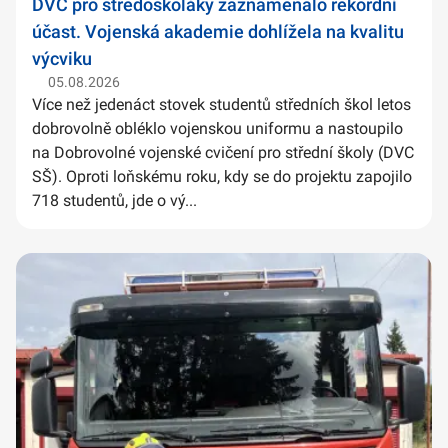
DVC pro středoškoláky zaznamenalo rekordní
účast. Vojenská akademie dohlížela na kvalitu
výcviku
05.08.2026
Více než jedenáct stovek studentů středních škol letos
dobrovolně obléklo vojenskou uniformu a nastoupilo
na Dobrovolné vojenské cvičení pro střední školy (DVC
SŠ). Oproti loňskému roku, kdy se do projektu zapojilo
718 studentů, jde o vý...