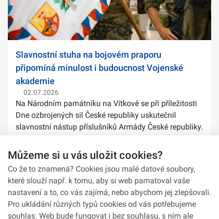
Slavnostní stuha na bojovém praporu
připomíná minulost i budoucnost Vojenské
akademie
02.07.2026
Na Národním památníku na Vítkově se při příležitosti
Dne ozbrojených sil České republiky uskutečnil
slavnostní nástup příslušníků Armády České republiky.
Součástí ceremoniálu bylo také předání slavnostních
stuh na bojové prapory vybranýc...
Můžeme si u vás uložit cookies?
Co že to znamená? Cookies jsou malé datové soubory,
které slouží např. k tomu, aby si web pamatoval vaše
nastavení a to, co vás zajímá, nebo abychom jej zlepšovali.
Pro ukládání různých typů cookies od vás potřebujeme
souhlas. Web bude fungovat i bez souhlasu, s ním ale