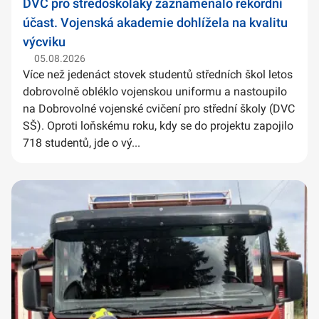
DVC pro středoškoláky zaznamenalo rekordní
účast. Vojenská akademie dohlížela na kvalitu
výcviku
05.08.2026
Více než jedenáct stovek studentů středních škol letos
dobrovolně obléklo vojenskou uniformu a nastoupilo
na Dobrovolné vojenské cvičení pro střední školy (DVC
SŠ). Oproti loňskému roku, kdy se do projektu zapojilo
718 studentů, jde o vý...