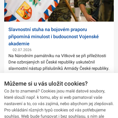
Slavnostní stuha na bojovém praporu
připomíná minulost i budoucnost Vojenské
akademie
02.07.2026
Na Národním památníku na Vítkově se při příležitosti
Dne ozbrojených sil České republiky uskutečnil
slavnostní nástup příslušníků Armády České republiky.
Součástí ceremoniálu bylo také předání slavnostních
stuh na bojové prapory vybranýc...
Můžeme si u vás uložit cookies?
Co že to znamená? Cookies jsou malé datové soubory,
které slouží např. k tomu, aby si web pamatoval vaše
nastavení a to, co vás zajímá, nebo abychom jej zlepšovali.
Pro ukládání různých typů cookies od vás potřebujeme
souhlas. Web bude fungovat i bez souhlasu, s ním ale