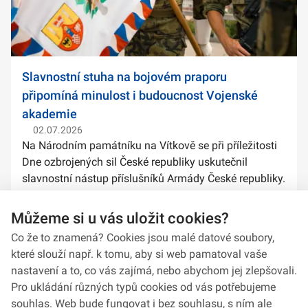
Slavnostní stuha na bojovém praporu
připomíná minulost i budoucnost Vojenské
akademie
02.07.2026
Na Národním památníku na Vítkově se při příležitosti
Dne ozbrojených sil České republiky uskutečnil
slavnostní nástup příslušníků Armády České republiky.
Součástí ceremoniálu bylo také předání slavnostních
stuh na bojové prapory vybranýc...
Můžeme si u vás uložit cookies?
Co že to znamená? Cookies jsou malé datové soubory,
které slouží např. k tomu, aby si web pamatoval vaše
nastavení a to, co vás zajímá, nebo abychom jej zlepšovali.
Pro ukládání různých typů cookies od vás potřebujeme
souhlas. Web bude fungovat i bez souhlasu, s ním ale