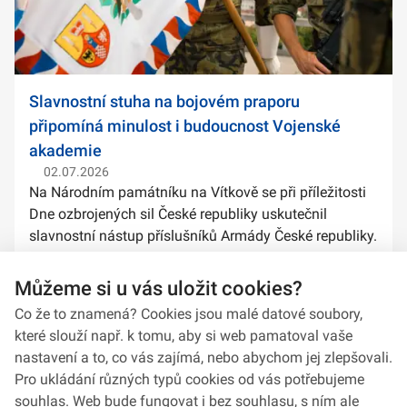
Slavnostní stuha na bojovém praporu
připomíná minulost i budoucnost Vojenské
akademie
02.07.2026
Na Národním památníku na Vítkově se při příležitosti
Dne ozbrojených sil České republiky uskutečnil
slavnostní nástup příslušníků Armády České republiky.
Součástí ceremoniálu bylo také předání slavnostních
stuh na bojové prapory vybranýc...
Můžeme si u vás uložit cookies?
Co že to znamená? Cookies jsou malé datové soubory,
které slouží např. k tomu, aby si web pamatoval vaše
nastavení a to, co vás zajímá, nebo abychom jej zlepšovali.
Pro ukládání různých typů cookies od vás potřebujeme
souhlas. Web bude fungovat i bez souhlasu, s ním ale