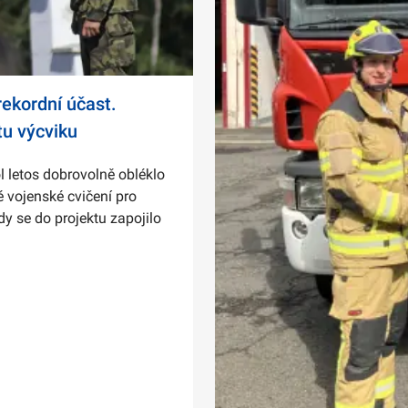
ekordní účast.
tu výcviku
l letos dobrovolně obléklo
 vojenské cvičení pro
dy se do projektu zapojilo