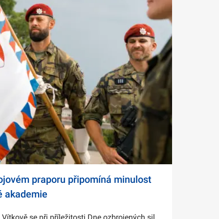
bojovém praporu připomíná minulost
é akademie
tkově se při příležitosti Dne ozbrojených sil