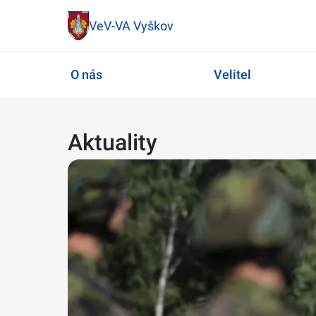
VeV-VA Vyškov
O nás
Velitel
Aktuality