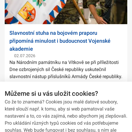
Slavnostní stuha na bojovém praporu
připomíná minulost i budoucnost Vojenské
akademie
02.07.2026
Na Národním památníku na Vítkově se při příležitosti
Dne ozbrojených sil České republiky uskutečnil
slavnostní nástup příslušníků Armády České republiky.
Součástí ceremoniálu bylo také předání slavnostních
stuh na bojové prapory vybranýc...
Můžeme si u vás uložit cookies?
Co že to znamená? Cookies jsou malé datové soubory,
které slouží např. k tomu, aby si web pamatoval vaše
nastavení a to, co vás zajímá, nebo abychom jej zlepšovali.
Pro ukládání různých typů cookies od vás potřebujeme
souhlas. Web bude fungovat i bez souhlasu, s ním ale