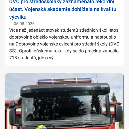
DVC pro středoškoláky zaznamenalo rekordní
účast. Vojenská akademie dohlížela na kvalitu
výcviku
05.08.2026
Více než jedenáct stovek studentů středních škol letos
dobrovolně obléklo vojenskou uniformu a nastoupilo
na Dobrovolné vojenské cvičení pro střední školy (DVC
SŠ). Oproti loňskému roku, kdy se do projektu zapojilo
718 studentů, jde o vý...