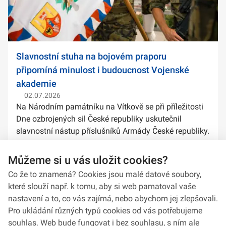
Slavnostní stuha na bojovém praporu
připomíná minulost i budoucnost Vojenské
akademie
02.07.2026
Na Národním památníku na Vítkově se při příležitosti
Dne ozbrojených sil České republiky uskutečnil
slavnostní nástup příslušníků Armády České republiky.
Součástí ceremoniálu bylo také předání slavnostních
stuh na bojové prapory vybranýc...
Můžeme si u vás uložit cookies?
Co že to znamená? Cookies jsou malé datové soubory,
které slouží např. k tomu, aby si web pamatoval vaše
nastavení a to, co vás zajímá, nebo abychom jej zlepšovali.
Pro ukládání různých typů cookies od vás potřebujeme
souhlas. Web bude fungovat i bez souhlasu, s ním ale