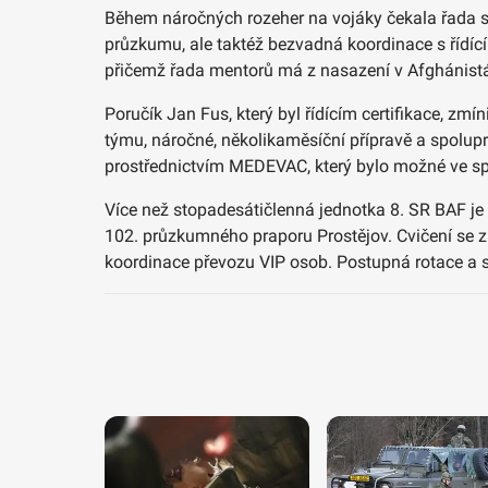
Během náročných rozeher na vojáky čekala řada s
průzkumu, ale taktéž bezvadná koordinace s řídíc
přičemž řada mentorů má z nasazení v Afghánist
Poručík Jan Fus, který byl řídícím certifikace, zm
týmu, náročné, několikaměsíční přípravě a spolupr
prostřednictvím MEDEVAC, který bylo možné ve sp
Více než stopadesátičlenná jednotka 8. SR BAF je
102. průzkumného praporu Prostějov. Cvičení se 
koordinace převozu VIP osob. Postupná rotace a st