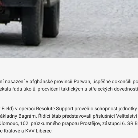
niční nasazení v afghánské provincii Parwan, úspěšně dokončili 
la řada úkolů, procvičení taktických a střeleckých dovedností, al
ir Field) v operaci Resolute Support prověřilo schopnost jednotk
ákladny Bagrám. Řídící štáb představovali příslušníci Velitelst
omouc, 102. průzkumného praporu Prostějov, zástupci 6. SR BA
ec Králové a KVV Liberec.