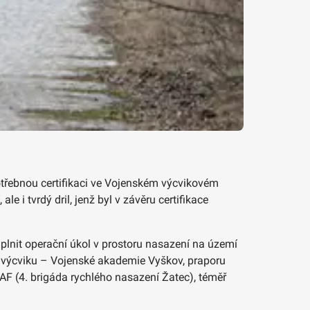
potřebnou certifikaci ve Vojenském výcvikovém
e i tvrdý dril, jenž byl v závěru certifikace
y plnit operační úkol v prostoru nasazení na území
ví výcviku – Vojenské akademie Vyškov, praporu
F (4. brigáda rychlého nasazení Žatec), téměř