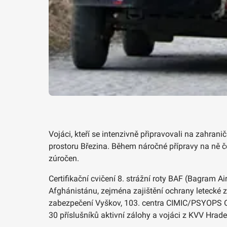
Vojáci, kteří se intenzivně připravovali na zahra
prostoru Březina. Během náročné přípravy na ně čeka
zúročen.
Certifikační cvičení 8. strážní roty BAF (Bagram A
Afghánistánu, zejména zajištění ochrany letecké z
zabezpečení Vyškov, 103. centra CIMIC/PSYOPS Ol
30 příslušníků aktivní zálohy a vojáci z KVV Hrad