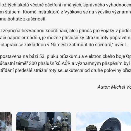
ložitých úkolů včetně ošetření raněných, správného vyhodnocen
ím štábem. Kromě instruktorů z Vyškova se na výcviku významno
ánu bohaté zkušenosti.
ínil zejména bezvadnou koordinaci, ale i přínos pro vojáky v po
áci napříč armádou, je možné příslušníky strážní roty připravit 
olupráci se základnou v Náměšti zahrnout do scénářů," uvedl.
 postavena na bázi 53. pluku průzkumu a elektronického boje Opa
zúčastní téměř 300 příslušníků AČR a významným přispěním byl 
řídání předešlé strážní roty se uskuteční od druhé poloviny bře
Autor: Michal V