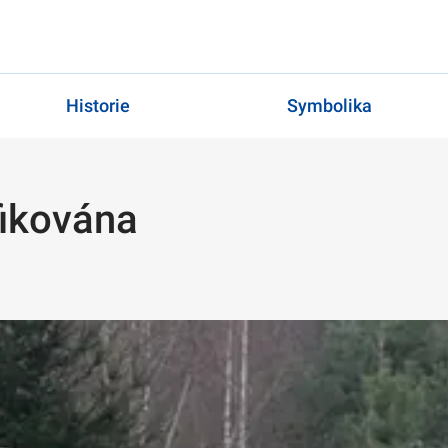
Historie
Symbolika
a
ifikována