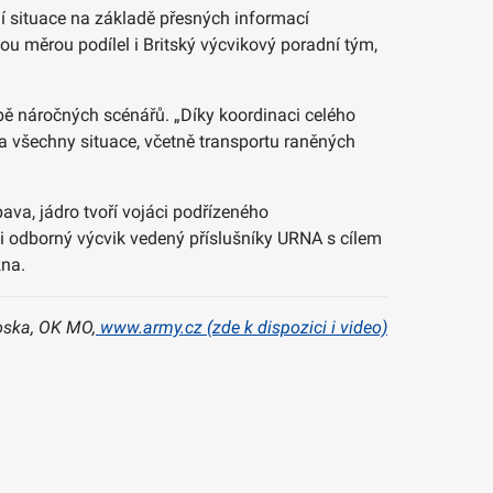
í situace na základě přesných informací
u měrou podílel i Britský výcvikový poradní tým,
době náročných scénářů. „Díky koordinaci celého
na všechny situace, včetně transportu raněných
va, jádro tvoří vojáci podřízeného
i odborný výcvik vedený příslušníky URNA s cílem
zna.
oska, OK MO,
www.army.cz (zde k dispozici i video)