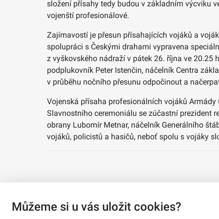
složení přísahy tedy budou v základním výcviku ve
vojenští profesionálové.
Zajímavostí je přesun přísahajících vojáků a vojá
spolupráci s Českými drahami vypravena speciální
z vyškovského nádraží v pátek 26. října ve 20.25 h
podplukovník Peter Istenčin, náčelník Centra zákla
v průběhu nočního přesunu odpočinout a načerpat s
Vojenská přísaha profesionálních vojáků Armády Č
Slavnostního ceremoniálu se zúčastní prezident r
obrany Lubomír Metnar, náčelník Generálního štábu
vojáků, policistů a hasičů, neboť spolu s vojáky s
Můžeme si u vás uložit cookies?