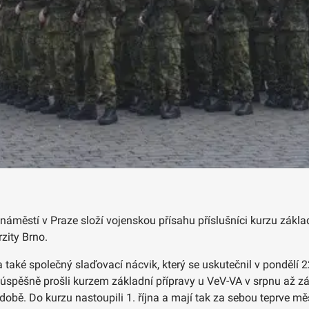
áměstí v Praze složí vojenskou přísahu příslušníci kurzu základ
zity Brno.
aké společný slaďovací nácvik, který se uskutečnil v pondělí 22
ž úspěšně prošli kurzem základní přípravy u VeV-VA v srpnu až zá
obě. Do kurzu nastoupili 1. října a mají tak za sebou teprve měsí