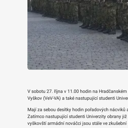
V sobotu 27. října v 11.00 hodin na Hradčanském n
Vyškov (VeV-VA) a také nastupující studenti Univer
Mají za sebou desítky hodin pořadových nácviků a t
Zatímco nastupující studenti Univerzity obrany ji
vyškovští armádní nováčci jsou stále ve zkušební d