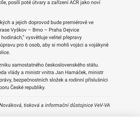
e, posílí poté útvary a zařízení AČR jako noví
ských a jejich doprovod bude premiérově ve
trase Vyškov – Brno – Praha Dejvice
hodinách,“ vysvětluje velitel přepravy
 úpravu pro 6 osob, aby si mohli vojáci a vojákyně
lice.
 vzniku samostatného československého státu.
da vlády a ministr vnitra Jan Hamáček, ministr
rávy, bezpečnostních složek a rodinní příslušníci
sboru České republiky.
 Nováková, tisková a informační důstojnice VeV-VA