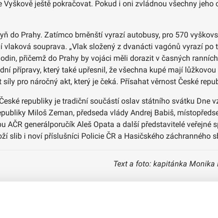
 Vyškově ještě pokračovat. Pokud i oni zvládnou všechny jeho cíl
kyň do Prahy. Zatímco brněnští vyrazí autobusy, pro 570 vyškov
 vlaková souprava. „Vlak složený z dvanácti vagónů vyrazí po 
odin, přičemž do Prahy by vojáci měli dorazit v časných ranních 
dní přípravy, který také upřesnil, že všechna kupé mají lůžkovou
íly pro náročný akt, který je čeká. Přísahat věrnost České repub
eské republiky je tradiční součástí oslav státního svátku Dne
epubliky Miloš Zeman, předseda vlády Andrej Babiš, místopředse
 AČR generálporučík Aleš Opata a další představitelé veřejné sp
loží slib i noví příslušníci Policie ČR a Hasičského záchranného 
Text a foto: kapitánka Monika