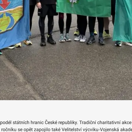
m podél státních hranic České republiky. Tradiční charitativní ak
 ročníku se opět zapojilo také Velitelství výcviku‑Vojenská aka