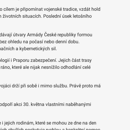
o cílem je připomínat vojenské tradice, vzdát hold
životních situacích. Poslední úsek letošního
ředávají útvary Armády České republiky formou
ě bez ohledu na počasí nebo denní dobu.
ačních a kybernetických sil.
logií i Praporu zabezpečení. Jejich část trasy
ráno, které ale nijak nesnížilo odhodlání celé
jáci drží při sobě i mimo službu. Právě proto má
 podpoří akci 30. května vlastními naběhanými
 jejich rodinám, které se mohou ze dne na den
ových chvílích poskytuje rychlou a konkrétní pomoc