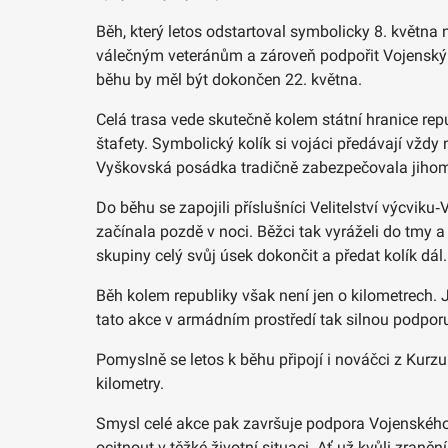
Běh, který letos odstartoval symbolicky 8. května 
válečným veteránům a zároveň podpořit Vojenský f
běhu by měl být dokončen 22. května.
Celá trasa vede skutečně kolem státní hranice rep
štafety. Symbolický kolík si vojáci předávají vžd
Vyškovská posádka tradičně zabezpečovala jihomor
Do běhu se zapojili příslušníci Velitelství výcvik
začínala pozdě v noci. Běžci tak vyráželi do tmy a 
skupiny celý svůj úsek dokončit a předat kolík dál.
Běh kolem republiky však není jen o kilometrech.
tato akce v armádním prostředí tak silnou podpor
Pomyslně se letos k běhu připojí i nováčci z Kurzu
kilometry.
Smysl celé akce pak završuje podpora Vojenského
ocitnout v těžké životní situaci. Ať už kvůli zran