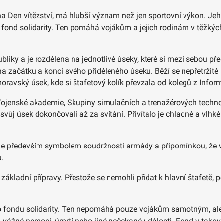
na Den vítězství, má hlubší význam než jen sportovní výkon. Jeh
ond solidarity. Ten pomáhá vojákům a jejich rodinám v těžkých 
ubliky a je rozdělena na jednotlivé úseky, které si mezi sebou p
y na začátku a konci svého přiděleného úseku. Běží se nepřetržit
avský úsek, kde si štafetový kolík převzala od kolegů z Inform
u‑Vojenské akademie, Skupiny simulačních a trenažérových techno
svůj úsek dokončovali až za svítání. Přivítalo je chladné a vlhké 
 Je především symbolem soudržnosti armády a připomínkou, že vo
u.
 základní přípravy. Přestože se nemohli přidat k hlavní štafetě,
 fondu solidarity. Ten nepomáhá pouze vojákům samotným, ale i
ění, vážné nemoci, úmrtí nebo jiné nečekané události. Fond v tak