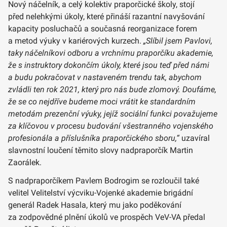
Nový náčelník, a celý kolektiv praporčické školy, stojí
před nelehkými úkoly, které přináší razantní navyšování
kapacity posluchačů a současná reorganizace forem
a metod výuky v kariérových kurzech.
„Slíbil jsem Pavlovi,
taky náčelníkovi odboru a vrchnímu praporčíku akademie,
že s instruktory dokončím úkoly, které jsou teď před námi
a budu pokračovat v nastaveném trendu tak, abychom
zvládli ten rok 2021, který pro nás bude zlomový. Doufáme,
že se co nejdříve budeme moci vrátit ke standardním
metodám prezenční výuky, jejíž sociální funkci považujeme
za klíčovou v procesu budování všestranného vojenského
profesionála a příslušníka praporčického sboru,“
uzavíral
slavnostní loučení těmito slovy nadpraporčík Martin
Zaorálek.
S nadpraporčíkem Pavlem Bodrogim se rozloučil také
velitel Velitelství výcviku-Vojenké akademie brigádní
generál Radek Hasala, který mu jako poděkování
za zodpovědné plnění úkolů ve prospěch VeV-VA předal