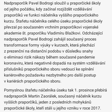
Nadpraporčík Pavel Bodrogi sloužil u praporčické školy
od jejího počátku, kdy začínal rozjíždět vzdělávání
praporčíků ve funkci náčelníka vyššího praporčického
kurzu. Štafetu náčelníka celého úseku praporčické školy
převzal po současném vrchním praporčíkovi vojenské
akademie št. praporčíku Vladimíru Blažkovi. Odcházející
nadpraporčík Pavel Bodrogi zahájil současný proces
transformace formy výuky v kurzech, která přechází
z prezenční na distanční podobu v důsledku snahy
o eliminaci rizik nákazy během současné pandemie
koronaviru, která negativně dopadá na systém vzdělávání
příslušníků praporčického sboru vedoucí ke splnění
kariérového požadavku nezbytného pro další postup
v kariérách praporčického sboru.
Pomyslnou štafetu náčelníka úseku tak 1. prosince přebírá
nadpraporčík Martin Zaorálek, současný náčelník kurzu
vyšších praporčíků, jeden z posledních mohykánů
praporčické školy, kteří stáli u jejího vzniku v roce 2017.