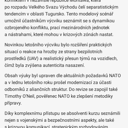
konfliktem v nezávislé republice Montawa, která
po rozpadu Velkého Svazu Východu čelí separatistickým
tendencím v oblasti Tugursko. Tento modelový scénář
umožnil účastníkům výcviku seznámit se s dynamikou
ozbrojeného konfliktu, prací mezinárodních jednotek
a nástrahami, které mohou v krizových zónách nastat.
Novinkou letošního výcviku bylo rozšíření praktických
situací o reakce na hrozby ze strany bezpilotních
prostředků (UAV) a realistický přesun týmů na vozidlech,
čímž byla zvýšena autenticita nasazení.
Obsah výuky byl upraven dle aktuálních požadavků NATO
a v lednu letošního roku prošel modernizací za účasti
odborníků z aliančních struktur. Do revize se zapojil také
Timothy O’Neil, pověřenec NATO ke zlepšení metodiky
přípravy.
Díky komplexnímu přístupu se absolventi kurzu seznámili
nejen s vojenskými a bezpečnostními aspekty, ale také
s krizovou komunikací, strategickým rozhodováním