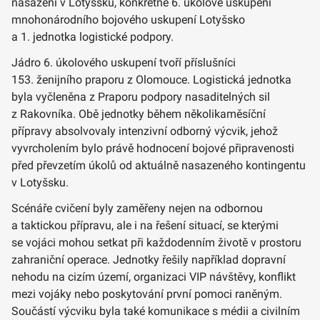
nasazení v Lotyšsku, konkrétně 6. úkolové uskupení
mnohonárodního bojového uskupení Lotyšsko
a 1. jednotka logistické podpory.
Jádro 6. úkolového uskupení tvoří příslušníci
153. ženijního praporu z Olomouce. Logistická jednotka
byla vyčleněna z Praporu podpory nasaditelných sil
z Rakovníka. Obě jednotky během několikaměsíční
přípravy absolvovaly intenzivní odborný výcvik, jehož
vyvrcholením bylo právě hodnocení bojové připravenosti
před převzetím úkolů od aktuálně nasazeného kontingentu
v Lotyšsku.
Scénáře cvičení byly zaměřeny nejen na odbornou
a taktickou přípravu, ale i na řešení situací, se kterými
se vojáci mohou setkat při každodenním životě v prostoru
zahraniční operace. Jednotky řešily například dopravní
nehodu na cizím území, organizaci VIP návštěvy, konflikt
mezi vojáky nebo poskytování první pomoci raněným.
Součástí výcviku byla také komunikace s médii a civilním