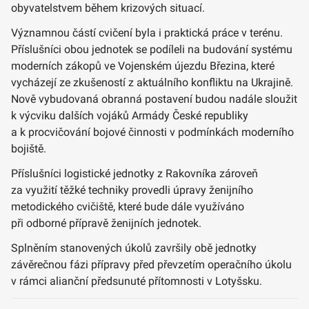
obyvatelstvem během krizových situací.
Významnou částí cvičení byla i praktická práce v terénu.
Příslušníci obou jednotek se podíleli na budování systému
moderních zákopů ve Vojenském újezdu Březina, které
vycházejí ze zkušeností z aktuálního konfliktu na Ukrajině.
Nově vybudovaná obranná postavení budou nadále sloužit
k výcviku dalších vojáků Armády České republiky
a k procvičování bojové činnosti v podmínkách moderního
bojiště.
Příslušníci logistické jednotky z Rakovníka zároveň
za využití těžké techniky provedli úpravy ženijního
metodického cvičiště, které bude dále využíváno
při odborné přípravě ženijních jednotek.
Splněním stanovených úkolů završily obě jednotky
závěrečnou fázi přípravy před převzetím operačního úkolu
v rámci alianční předsunuté přítomnosti v Lotyšsku.