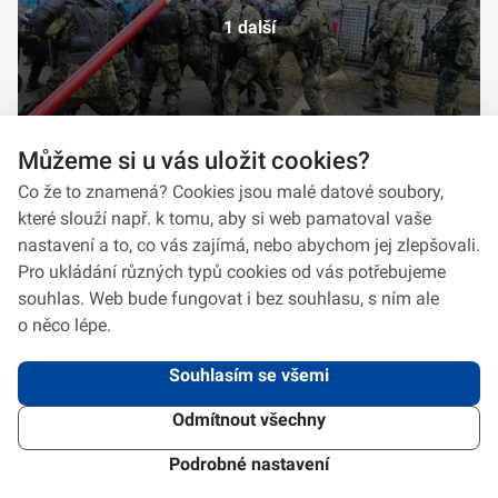
1 další
Můžeme si u vás uložit cookies?
Co že to znamená? Cookies jsou malé datové soubory,
které slouží např. k tomu, aby si web pamatoval vaše
nastavení a to, co vás zajímá, nebo abychom jej zlepšovali.
Pro ukládání různých typů cookies od vás potřebujeme
souhlas. Web bude fungovat i bez souhlasu, s ním ale
o něco lépe.
Souhlasím se všemi
Odmítnout všechny
2026 © VeV-VA Vyškov • Informace jsou poskytovány v souladu se zákonem
č.
106/1999
Sb., o svobodném přístupu k informacím.
Verze 1.2.2
Použitý
Design Systém
4.6.3
Podrobné nastavení