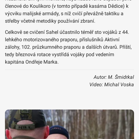
členové do Koulikoro (v tomto případě kasárna Dědice) k
výcviku malijské armády, s níž cvičí převážně taktiku a
střelby včetně metodiky používání zbraní.
Celkově se cvičení Sahel účastnilo téměř sto vojáků z 44.
lehkého motorizovaného praporu, příslušníků Aktivní
zálohy, 102. průzkumného praporu a dalších útvarů. Příští,
tedy březnová rotace vystřídá vojáky pod vedením
kapitána Ondřeje Marka.
Autor: M. Šmidrkal
Video: Michal Voska