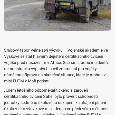
Srubový tábor Velitelství výcviku – Vojenské akademie ve
Vyškově se stal hlavním dějištěm certifikačního cvičení
vojáků před nasazením v Africe. Scénář s řadou incidentů,
demonstrací a vypjatých chvil znamenal pro vojáky
náročnou přípravu na skutečné situace, které je mohou v
misi EUTM v Mali potkat.
„Cílem letošního odborně-taktického a zároveň
certifikačního cvičení Sahel bylo prověřit schopnosti
jednotky sedmého úkolového uskupení k zahájení plnění
úkolů v této výcvikové misi. Jedná se především o činnosti
spojené s ochranou velitelství výcvikové mise EUTM v