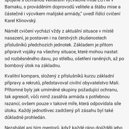
Bamaku, s prováděním doprovodů velitele a štábu mise a
částečně i výcvikem malijské armády,“ uvedl řídící cvičení
Karel Klinovský.
Námět cvičení vychází vždy z aktuální situace v místě
nasazení, je postaven i na čerstvých zkušenostech
příslušníků předchozích jednotek. Základem je přitom
připravit vojáky na všechny situace, které mohou nastat:
od rozběsněného davu, po střelbu, ošetření raněných, až po
bombový útok na základnu.
Kvalitní kompars, složený z příslušníků kurzu základní
přípravy a rekrutů, představoval civilní obyvatelstvo Mali.
Přítomné byly jak umírněné skupiny požadující ochranu,
tak agresoři, vůči nimž zasáhla armáda s potřebnou
razancí, ovšem pouze v takové míře, která odpovídala síle
útoku. Každý jednotlivec zadržený při zásahu byl také
důkladně prohledán.
Nezahálel ani tým mentorů, když každé ráno dojížděli jeho