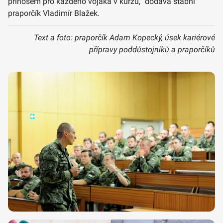
přínosem pro každého vojáka v kurzu,“ dodává štábní
praporčík Vladimír Blažek.
Text a foto: praporčík Adam Kopecký, úsek kariérové
přípravy poddůstojníků a praporčíků