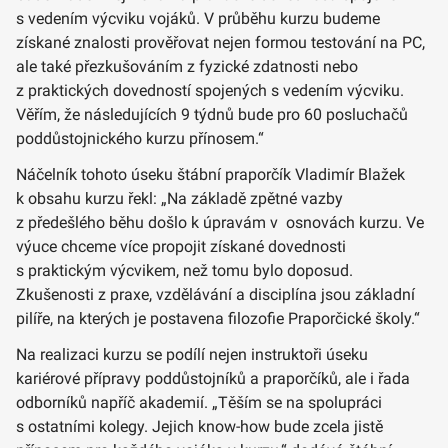
s vedením výcviku vojáků. V průběhu kurzu budeme
získané znalosti prověřovat nejen formou testování na PC,
ale také přezkušováním z fyzické zdatnosti nebo
z praktických dovedností spojených s vedením výcviku.
Věřím, že následujících 9 týdnů bude pro 60 posluchačů
poddůstojnického kurzu přínosem.“
Náčelník tohoto úseku štábní praporčík Vladimír Blažek
k obsahu kurzu řekl: „Na základě zpětné vazby
z předešlého běhu došlo k úpravám v osnovách kurzu. Ve
výuce chceme více propojit získané dovednosti
s praktickým výcvikem, než tomu bylo doposud.
Zkušenosti z praxe, vzdělávání a disciplína jsou základní
pilíře, na kterých je postavena filozofie Praporčické školy.“
Na realizaci kurzu se podílí nejen instruktoři úseku
kariérové přípravy poddůstojníků a praporčíků, ale i řada
odborníků napříč akademií. „Těším se na spolupráci
s ostatními kolegy. Jejich know-how bude zcela jistě