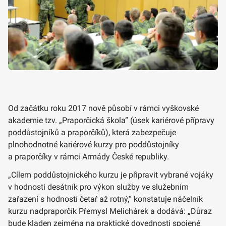
Od začátku roku 2017 nově působí v rámci vyškovské
akademie tzv. „Praporčická škola“ (úsek kariérové přípravy
poddůstojníků a praporčíků), která zabezpečuje
plnohodnotné kariérové kurzy pro poddůstojníky
a praporčíky v rámci Armády České republiky.
„Cílem poddůstojnického kurzu je připravit vybrané vojáky
v hodnosti desátník pro výkon služby ve služebním
zařazení s hodností četař až rotný,“ konstatuje náčelník
kurzu nadpraporčík Přemysl Melichárek a dodává: „Důraz
bude kladen zejména na praktické dovednosti spojené