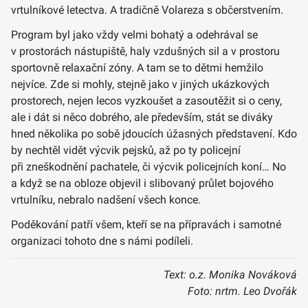
vrtulníkové letectva. A tradičně Volareza s občerstvením.
Program byl jako vždy velmi bohatý a odehrával se
v prostorách nástupiště, haly vzdušných sil a v prostoru
sportovně relaxační zóny. A tam se to dětmi hemžilo
nejvíce. Zde si mohly, stejně jako v jiných ukázkových
prostorech, nejen lecos vyzkoušet a zasoutěžit si o ceny,
ale i dát si něco dobrého, ale především, stát se diváky
hned několika po sobě jdoucích úžasných představení. Kdo
by nechtěl vidět výcvik pejsků, až po ty policejní
při zneškodnění pachatele, či výcvik policejních koní… No
a když se na obloze objevil i slibovaný průlet bojového
vrtulníku, nebralo nadšení všech konce.
Poděkování patří všem, kteří se na přípravách i samotné
organizaci tohoto dne s námi podíleli.
Text: o.z. Monika Nováková
Foto: nrtm. Leo Dvořák