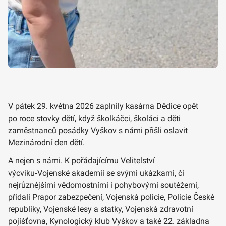
V pátek 29. května 2026 zaplnily kasárna Dědice opět
po roce stovky dětí, když školkáčci, školáci a děti
zaměstnanců posádky Vyškov s námi přišli oslavit
Mezinárodní den dětí.
A nejen s námi. K pořádajícímu Velitelství
výcviku‑Vojenské akademii se svými ukázkami, či
nejrůznějšími vědomostními i pohybovými soutěžemi,
přidali Prapor zabezpečení, Vojenská policie, Policie České
republiky, Vojenské lesy a statky, Vojenská zdravotní
pojišťovna, Kynologický klub Vyškov a také 22. základna