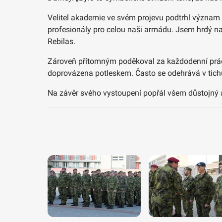
Velitel akademie ve svém projevu podtrhl význam v
profesionály pro celou naši armádu. Jsem hrdý na 
Rebilas.
Zároveň přítomným poděkoval za každodenní práci, 
doprovázena potleskem. Často se odehrává v tichu a
Na závěr svého vystoupení popřál všem důstojný a