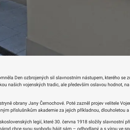
něla Den ozbrojených sil slavnostním nástupem, kterého se zúča
u našich vojenských tradic, ale především oslavou hodnot, na 
istryně obrany Jany Černochové. Poté zazněl projev velitele Voj
ným příslušníkům akademie za jejich příkladnou, dlouholetou a
koslovenských legií, které 30. června 1918 složily slavnostní p
 národ chce svou svobodu hájit sám – odhodlaný a s vírou ve spra