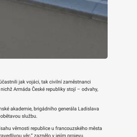
stnili jak vojáci, tak civilní zaměstnanci
nichž Armáda České republiky stojí – odvahy,
enské akademie, brigádního generála Ladislava
 obětavou službu.
řísahu věrnosti republice u francouzského města
vedlivou věc,“ zaznělo v jejím projevu.