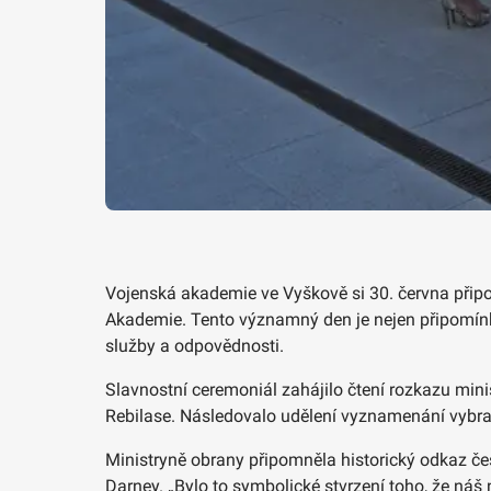
Vojenská akademie ve Vyškově si 30. června připom
Akademie. Tento významný den je nejen připomínko
služby a odpovědnosti.
Slavnostní ceremoniál zahájilo čtení rozkazu min
Rebilase. Následovalo udělení vyznamenání vybra
Ministryně obrany připomněla historický odkaz čes
Darney. „Bylo to symbolické stvrzení toho, že náš