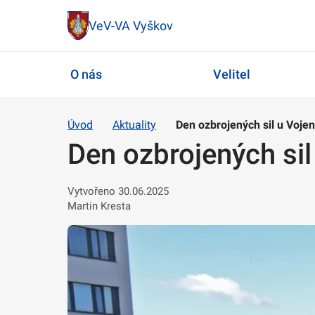
VeV-VA Vyškov
O nás
Velitel
Úvod
Aktuality
Den ozbrojených sil u Voj
Den ozbrojených si
Vytvořeno 30.06.2025
Martin Kresta