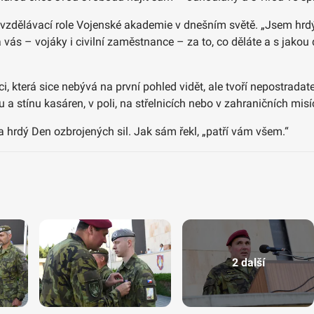
zdělávací role Vojenské akademie v dnešním světě. „Jsem hrdý, ž
vás – vojáky i civilní zaměstnance – za to, co děláte a s jakou 
která sice nebývá na první pohled vidět, ale tvoří nepostradate
 stínu kasáren, v poli, na střelnicích nebo v zahraničních misíc
 hrdý Den ozbrojených sil. Jak sám řekl, „patří vám všem.“
2 další