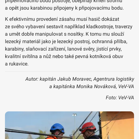
připevňovacího bodu postroje, obepínají kmen stromu
a opět jsou karabinou připojeny k připojovacímu bodu.
K efektivnímu provedení zásahu musí hasič dokázat
ze svého vybavení sestavit například kladkostroje, traverzy
a umět dobře manipulovat s nosítky. K tomu mu slouží
lezecký materiál jako je lezecký postroj, ochranná přilba,
karabiny, slaňovací zařízení, lanové svěry, jistící prvky,
kvalitní svítilna a nůž nebo také pevná kotníková obuv
a rukavice.
Autor: kapitán Jakub Moravec, Agentrura logistiky
a kapitánka Monika Nováková, VeV-VA
Foto: VeV-VA