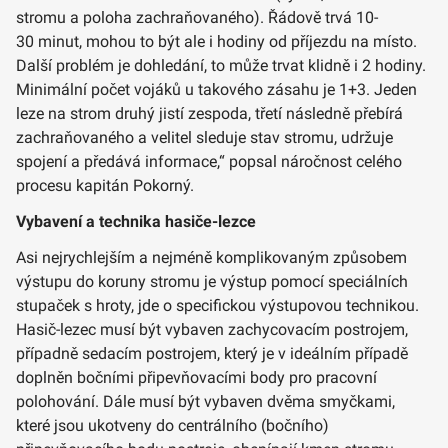
stromu a poloha zachraňovaného). Řádově trvá 10-
30 minut, mohou to být ale i hodiny od příjezdu na místo.
Další problém je dohledání, to může trvat klidně i 2 hodiny.
Minimální počet vojáků u takového zásahu je 1+3. Jeden
leze na strom druhý jistí zespoda, třetí následně přebírá
zachraňovaného a velitel sleduje stav stromu, udržuje
spojení a předává informace,“ popsal náročnost celého
procesu kapitán Pokorný.
Vybavení a technika hasiče-lezce
Asi nejrychlejším a nejméně komplikovaným způsobem
výstupu do koruny stromu je výstup pomocí speciálních
stupaček s hroty, jde o specifickou výstupovou technikou.
Hasič-lezec musí být vybaven zachycovacím postrojem,
případně sedacím postrojem, který je v ideálním případě
doplněn bočními připevňovacími body pro pracovní
polohování. Dále musí být vybaven dvěma smyčkami,
které jsou ukotveny do centrálního (bočního)