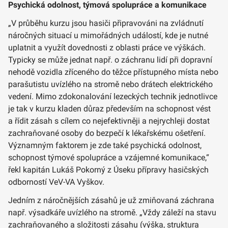
Psychická odolnost, týmová spolupráce a komunikace
„V průběhu kurzu jsou hasiči připravováni na zvládnutí
náročných situací u mimořádných událostí, kde je nutné
uplatnit a využít dovednosti z oblasti práce ve výškách.
Typicky se může jednat např. o záchranu lidí při dopravní
nehodě vozidla zříceného do těžce přístupného místa nebo
parašutistu uvízlého na stromě nebo drátech elektrického
vedení. Mimo zdokonalování lezeckých technik jednotlivce
je tak v kurzu kladen důraz především na schopnost vést
a řídit zásah s cílem co nejefektivněji a nejrychleji dostat
zachraňované osoby do bezpečí k lékařskému ošetření.
Významným faktorem je zde také psychická odolnost,
schopnost týmové spolupráce a vzájemné komunikace,“
řekl kapitán Lukáš Pokorný z Úseku přípravy hasičských
odborností VeV-VA Vyškov.
Jedním z náročnějších zásahů je už zmiňovaná záchrana
např. výsadkáře uvízlého na stromě. „Vždy záleží na stavu
zachraňovaného a složitosti zásahu (výška, struktura