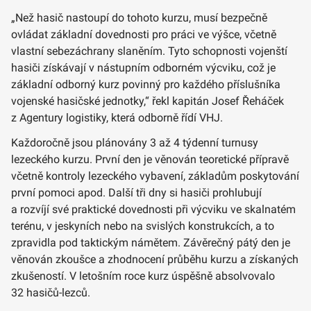
„Než hasič nastoupí do tohoto kurzu, musí bezpečně
ovládat základní dovednosti pro práci ve výšce, včetně
vlastní sebezáchrany slaněním. Tyto schopnosti vojenští
hasiči získávají v nástupním odborném výcviku, což je
základní odborný kurz povinný pro každého příslušníka
vojenské hasičské jednotky,“ řekl kapitán Josef Řeháček
z Agentury logistiky, která odborně řídí VHJ.
Každoročně jsou plánovány 3 až 4 týdenní turnusy
lezeckého kurzu. První den je věnován teoretické přípravě
včetně kontroly lezeckého vybavení, základům poskytování
první pomoci apod. Další tři dny si hasiči prohlubují
a rozvíjí své praktické dovednosti při výcviku ve skalnatém
terénu, v jeskyních nebo na svislých konstrukcích, a to
zpravidla pod taktickým námětem. Závěrečný pátý den je
věnován zkoušce a zhodnocení průběhu kurzu a získaných
zkušeností. V letošním roce kurz úspěšně absolvovalo
32 hasičů-lezců.