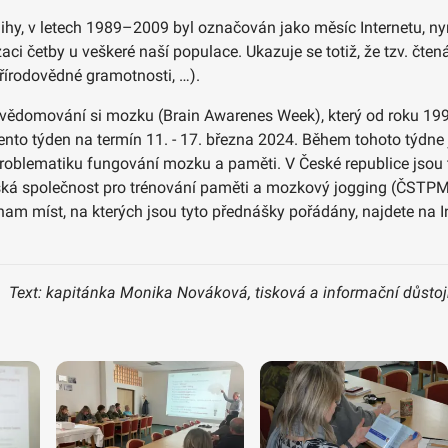
hy, v letech 1989–2009 byl označován jako měsíc Internetu, nyn
ci četby u veškeré naší populace. Ukazuje se totiž, že tzv. čte
řírodovědné gramotnosti, …).
uvědomování si mozku (Brain Awarenes Week), který od roku 199
 tento týden na termín 11. - 17. března 2024. Během tohoto týd
oblematiku fungování mozku a paměti. V České republice jsou 
ská společnost pro trénování paměti a mozkový jogging (ČSTPMJ)
am míst, na kterých jsou tyto přednášky pořádány, najdete na 
Text: kapitánka Monika Nováková, tisková a informační důsto