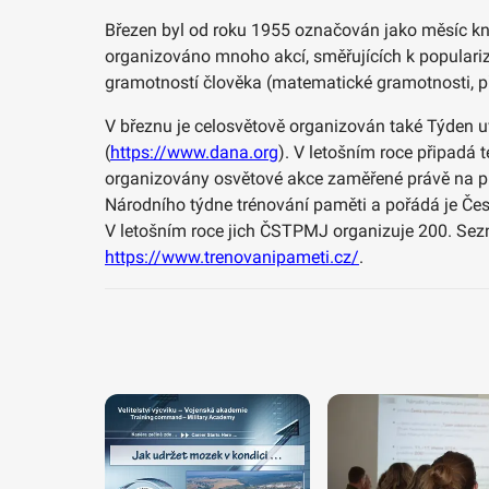
Březen byl od roku 1955 označován jako měsíc kni
organizováno mnoho akcí, směřujících k populariza
gramotností člověka (matematické gramotnosti, p
V březnu je celosvětově organizován také Týden 
(
https://www.dana.org
). V letošním roce připadá
organizovány osvětové akce zaměřené právě na pr
Národního týdne trénování paměti a pořádá je Če
V letošním roce jich ČSTPMJ organizuje 200. Sezn
https://www.trenovanipameti.cz/
.