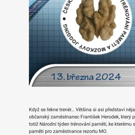
Když se řekne trenér… Většina si asi představí něj
občanský zaměstnanec František Herodek, který pr
totiž Národní týden trénování paměti, ke kterému
paměti pro zaměstnance rezortu MO.