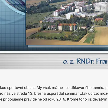
akou sportovní oblast. My však máme i certifikovaného trenéra pa
o nás ve středu 13. března uspořádal seminář „Jak udržet moze
 se připojujeme pravidelně od roku 2016. Kromě toho již devátý