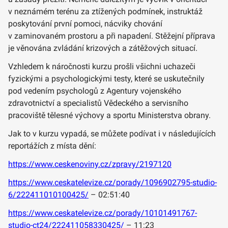
v neznámém terénu za ztížených podmínek, instruktáž
poskytování první pomoci, nácviky chování
v zaminovaném prostoru a při napadení. Stěžejní příprava
je věnována zvládání krizových a zátěžových situací.
Vzhledem k náročnosti kurzu prošli všichni uchazeči
fyzickými a psychologickými testy, které se uskutečnily
pod vedením psychologů z Agentury vojenského
zdravotnictví a specialistů Vědeckého a servisního
pracoviště tělesné výchovy a sportu Ministerstva obrany.
Jak to v kurzu vypadá, se můžete podívat i v následujících
reportážích z místa dění:
https://www.ceskenoviny.cz/zpravy/2197120
https://www.ceskatelevize.cz/porady/1096902795-studio-
6/222411010100425/
– 02:51:40
https://www.ceskatelevize.cz/porady/10101491767-
studio-ct24/222411058330425/
– 11:23