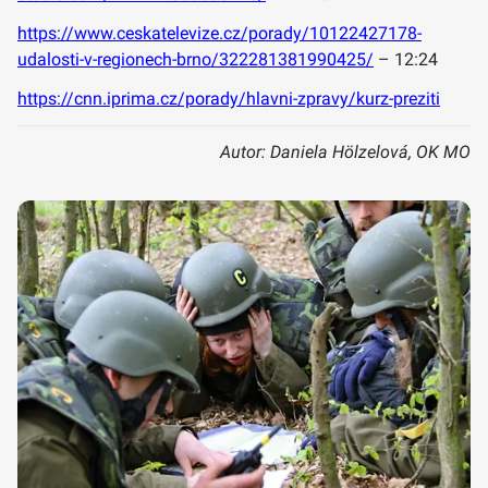
https://www.ceskatelevize.cz/porady/10122427178-
udalosti-v-regionech-brno/322281381990425/
– 12:24
https://cnn.iprima.cz/porady/hlavni-zpravy/kurz-preziti
Autor: Daniela Hölzelová, OK MO