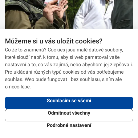
Můžeme si u vás uložit cookies?
Co že to znamená? Cookies jsou malé datové soubory,
které slouží např. k tomu, aby si web pamatoval vaše
nastavení a to, co vás zajímá, nebo abychom jej zlepšovali.
Pro ukládání různých typů cookies od vás potřebujeme
souhlas. Web bude fungovat i bez souhlasu, s ním ale
o něco lépe.
Souhlasím se všemi
Odmítnout všechny
2026 © VeV-VA Vyškov • Informace jsou poskytovány v souladu se zákonem
č.
106/1999
Sb., o svobodném přístupu k informacím.
Verze 1.2.2
Použitý
Design Systém
4.6.3
Podrobné nastavení