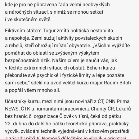
kde je pro ně připravena řada velmi neobvyklých
a náročných situací, s nimiž se mohou setkat
i ve skutečném světě.
Fiktivním státem Tugur zmítá politická nestabilita
a nepokoje. Zemi sužují aktivity povstaleckých skupin
a rebelů, kteří ohrožují místní obyvatele. „Všichni vyjíždíte
pomáhat do oblastí se zvýšeným výskytem
bezpečnostních rizik. Naším cílem je naučit vás, jak
v těchto extrémních situacích obstát. Během kurzu
překonáte své psychické i fyzické limity a lépe poznáte
sami sebe,“ sdělil na úvod velitel kurzu major Radim Brloh
a popřál všem mnoho sil.
Účastníky kurzu, mezi nimi jsou novináři z ČT, CNN Prima
NEWS, ČTK a humanitární pracovníci z Charity ČR, Lékařů
bez hranic či organizace Člověk v tísni, čeká od pátku
22. dubna do dalšího pátku teoretická příprava, praktický
výcvik, zvládání technik vyjednávání v krizovém prostředí
a zásady přežití. Neméně důležitým je výcvik v orientaci