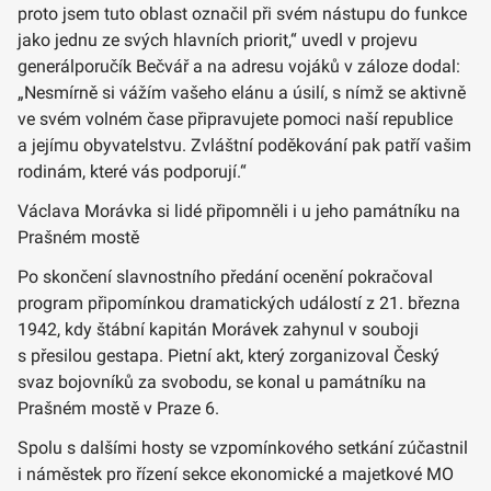
proto jsem tuto oblast označil při svém nástupu do funkce
jako jednu ze svých hlavních priorit,“ uvedl v projevu
generálporučík Bečvář a na adresu vojáků v záloze dodal:
„Nesmírně si vážím vašeho elánu a úsilí, s nímž se aktivně
ve svém volném čase připravujete pomoci naší republice
a jejímu obyvatelstvu. Zvláštní poděkování pak patří vašim
rodinám, které vás podporují.“
Václava Morávka si lidé připomněli i u jeho památníku na
Prašném mostě
Po skončení slavnostního předání ocenění pokračoval
program připomínkou dramatických událostí z 21. března
1942, kdy štábní kapitán Morávek zahynul v souboji
s přesilou gestapa. Pietní akt, který zorganizoval Český
svaz bojovníků za svobodu, se konal u památníku na
Prašném mostě v Praze 6.
Spolu s dalšími hosty se vzpomínkového setkání zúčastnil
i náměstek pro řízení sekce ekonomické a majetkové MO