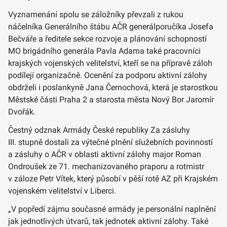
Vyznamenání spolu se záložníky převzali z rukou
náčelníka Generálního štábu AČR generálporučíka Josefa
Bečváře a ředitele sekce rozvoje a plánování schopností
MO brigádního generála Pavla Adama také pracovníci
krajských vojenských velitelství, kteří se na přípravě záloh
podílejí organizačně. Ocenění za podporu aktivní zálohy
obdrželi i poslankyně Jana Černochová, která je starostkou
Městské části Praha 2 a starosta města Nový Bor Jaromír
Dvořák.
Čestný odznak Armády České republiky Za zásluhy
III. stupně dostali za výtečné plnění služebních povinností
a zásluhy o AČR v oblasti aktivní zálohy major Roman
Ondroušek ze 71. mechanizovaného praporu a rotmistr
v záloze Petr Vítek, který působí v pěší rotě AZ při Krajském
vojenském velitelství v Liberci.
„V popředí zájmu současné armády je personální naplnění
jak jednotlivých útvarů, tak jednotek aktivní zálohy. Také