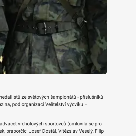
edailistů ze světových šampionátů - příslušníků
ina, pod organizací Velitelství výcviku –
advacet vrcholových sportovců (omluvila se pro
 praporčíci Josef Dostál, Vítězslav Veselý, Filip