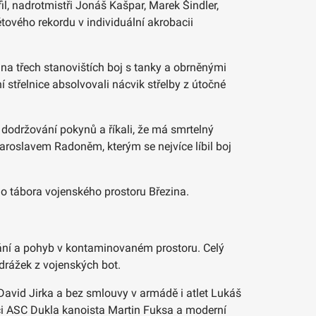
l, nadrotmistři Jonáš Kašpar, Marek Šindler,
tového rekordu v individuální akrobacii
na třech stanovištích boj s tanky a obrněnými
í střelnice absolvovali nácvik střelby z útočné
a dodržování pokynů a říkali, že má smrtelný
Jaroslavem Radoněm, kterým se nejvíce líbil boj
ého tábora vojenského prostoru Březina.
ávání a pohyb v kontaminovaném prostoru. Celý
drážek z vojenských bot.
David Jirka a bez smlouvy v armádě i atlet Lukáš
ici ASC Dukla kanoista Martin Fuksa a moderní