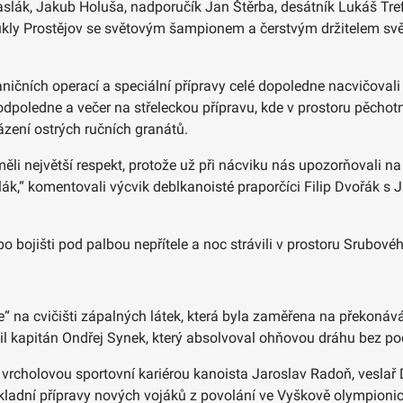
lák, Jakub Holuša, nadporučík Jan Štěrba, desátník Lukáš Trefi
Dukly Prostějov se světovým šampionem a čerstvým držitelem svě
ičních operací a speciální přípravy celé dopoledne nacvičovali 
 odpoledne a večer na střeleckou přípravu, kde v prostoru pěchotn
ení ostrých ručních granátů.
 měli největší respekt, protože už při nácviku nás upozorňovali n
ák,“ komentovali výcvik deblkanoisté praporčíci Filip Dvořák s 
o bojišti pod palbou nepřítele a noc strávili v prostoru Srubov
ze“ na cvičišti zápalných látek, která byla zaměřena na překon
sil kapitán Ondřej Synek, který absolvoval ohňovou dráhu bez po
vrcholovou sportovní kariérou kanoista Jaroslav Radoň, veslař 
 základní přípravy nových vojáků z povolání ve Vyškově olympion