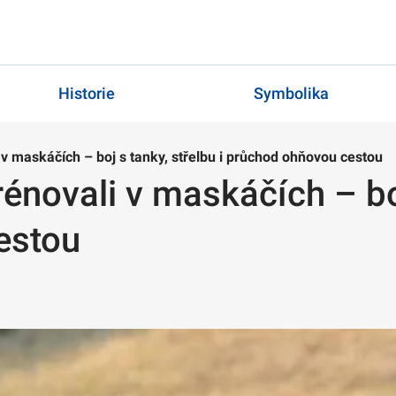
Historie
Symbolika
 v maskáčích – boj s tanky, střelbu i průchod ohňovou cestou
énovali v maskáčích – boj
estou