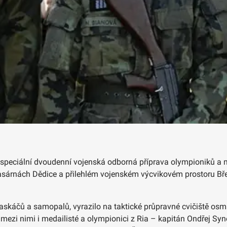
 speciální dvoudenní vojenská odborná příprava olympioniků a m
 kasárnách Dědice a přilehlém vojenském výcvikovém prostoru Břez
skáčů a samopalů, vyrazilo na taktické průpravné cvičiště osm
zi nimi i medailisté a olympionici z Ria – kapitán Ondřej Synek,