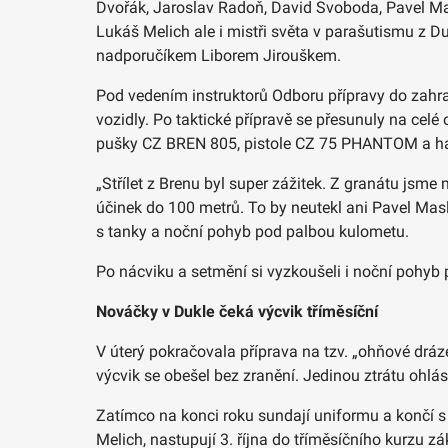
Dvořák, Jaroslav Radoň, David Svoboda, Pavel Mas
Lukáš Melich ale i mistři světa v parašutismu z 
nadporučíkem Liborem Jirouškem.
Pod vedením instruktorů Odboru přípravy do zahran
vozidly. Po taktické přípravě se přesunuly na celé
pušky CZ BREN 805, pistole CZ 75 PHANTOM a ház
„Střílet z Brenu byl super zážitek. Z granátu jsme
účinek do 100 metrů. To by neutekl ani Pavel Masl
s tanky a noční pohyb pod palbou kulometu.
Po nácviku a setmění si vyzkoušeli i noční pohyb p
Nováčky v Dukle čeká výcvik tříměsíční
V úterý pokračovala příprava na tzv. „ohňové drá
výcvik se obešel bez zranění. Jedinou ztrátu ohlá
Zatímco na konci roku sundají uniformu a končí s 
Melich, nastupují 3. října do tříměsíčního kurzu