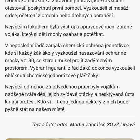
teoretická i praktická zdravotní příprava, kde si všichni
otestovali poskytnutí první pomoci. Vyzkoušeli si masáž
srdce, ošetření zlomenin nebo drobných poranění.
Největším lákadlem byla výstroj a opravdové ruční zbraně
vojáka, které si děti mohly osahat a potěžkat.
V neposlední řadě zaujala chemická ochrana jednotlivce,
kde si každý žák školy vyzkoušel nasazování ochranné
masky vz. 90, se kterou musel projít zadýmeným
prostorem. Vybraní figuranti z řad žáků dokonce vyzkoušeli
obléknutí chemické jednorázové pláštěnky.
Největší odměnou za odvedenou práci byly vojákům
nadšené tváře dětí, jejich zvídavé otázky a neskrývaná úcta
k naší profesi. Kdo ví … třeba jednou některý z nich bude
pyšně stát na našem místě.
Text a foto: nrtm. Martin Zaorálek, SOVZ Libavá