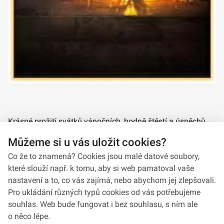
Krásné prožití svátků vánočních, hodně štěstí a úspěchů
do nového roku 2019 přeje brigádní generál Ing. Radek
Můžeme si u vás uložit cookies?
Hasala.
Co že to znamená? Cookies jsou malé datové soubory,
které slouží např. k tomu, aby si web pamatoval vaše
nastavení a to, co vás zajímá, nebo abychom jej zlepšovali.
Pro ukládání různých typů cookies od vás potřebujeme
souhlas. Web bude fungovat i bez souhlasu, s ním ale
o něco lépe.