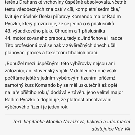
terénu Drahanské vrchoviny úspěšně absolvovala, včetně
testu všeobecných znalostí v cíli, kompletní sedmička,“
kvituje náčelník Úseku přípravy Komando major Radim
Pyszko, který prozrazuje, že se jedná o 6 příslušníků
43. výsadkového pluku Chrudim a 1 příslušníka
44. motorizovaného praporu, tedy z Jindřichova Hradce.
Tito profesionálové se pak v závěrečných dnech učili
plánovací proces a také teorii trhacích prací.
„Bohužel mezi úspěšnými této výběrovky nejsou ani
záložníci, ani slovenský voják. V dohledné době však
počítáme ještě s jedním výběrovým řízením, přičemž
samotný kurz Komando by se měl uskutečnit až opět
na jaře příštího roku,“ dodává v závěru jeho velitel major
Radim Pyszko a doplňuje, že platnost absolvování
výběrového řízení je jeden rok.
Text: kapitánka Monika Nováková, tisková a informační
důstojnice VeV-VA