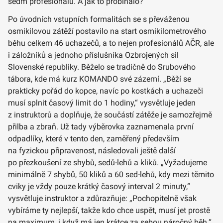
sedm profesionálů. A jak to probíhalo?
Po úvodních vstupních formalitách se s převáženou
osmikilovou zátěží postavilo na start osmikilometrového
běhu celkem 46 uchazečů, a to nejen profesionálů AČR, ale
i záložníků a jednoho příslušníka Ozbrojených sil
Slovenské republiky. Běželo se tradičně do Srubového
tábora, kde má kurz KOMANDO své zázemí. „Běží se
prakticky pořád do kopce, navíc po kostkách a uchazeči
musí splnit časový limit do 1 hodiny,“ vysvětluje jeden
z instruktorů a doplňuje, že součástí zátěže je samozřejmě
přilba a zbraň. Už tady výběrovka zaznamenala první
odpadlíky, které v tento den, zaměřený především
na fyzickou připravenost, následovali ještě další
po přezkoušení ze shybů, sedů-lehů a kliků. „Vyžadujeme
minimálně 7 shybů, 50 kliků a 60 sed-lehů, kdy mezi těmito
cviky je vždy pouze krátký časový interval 2 minuty,“
vysvětluje instruktor a zdůrazňuje: „Pochopitelně však
vybíráme ty nejlepší, takže kdo chce uspět, musí jet prostě
na maximum, i když má jen krátce za sebou náročný běh.“