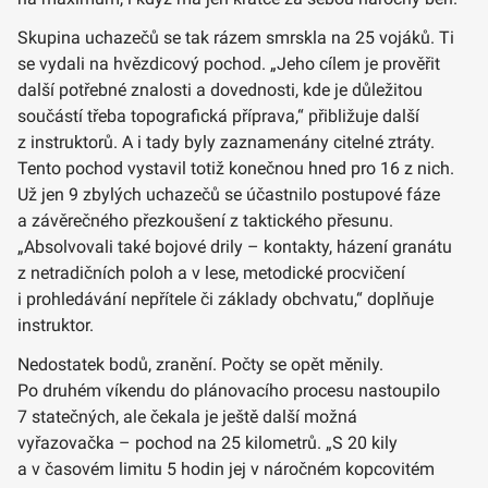
Skupina uchazečů se tak rázem smrskla na 25 vojáků. Ti
se vydali na hvězdicový pochod. „Jeho cílem je prověřit
další potřebné znalosti a dovednosti, kde je důležitou
součástí třeba topografická příprava,“ přibližuje další
z instruktorů. A i tady byly zaznamenány citelné ztráty.
Tento pochod vystavil totiž konečnou hned pro 16 z nich.
Už jen 9 zbylých uchazečů se účastnilo postupové fáze
a závěrečného přezkoušení z taktického přesunu.
„Absolvovali také bojové drily – kontakty, házení granátu
z netradičních poloh a v lese, metodické procvičení
i prohledávání nepřítele či základy obchvatu,“ doplňuje
instruktor.
Nedostatek bodů, zranění. Počty se opět měnily.
Po druhém víkendu do plánovacího procesu nastoupilo
7 statečných, ale čekala je ještě další možná
vyřazovačka – pochod na 25 kilometrů. „S 20 kily
a v časovém limitu 5 hodin jej v náročném kopcovitém