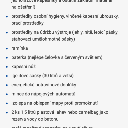
jednorázové kapesníky a ostatní základní materiál
na ošetření)
prostředky osobní hygieny, vlhčené kapesní ubrousky,
prací prostředky
prostředky na údržbu výstroje (jehly, nitě, lepicí pásky,
stahovací umělohmotné pásky)
ramínka
baterka (nejlépe čelovka s červeným světlem)
kapesní nůž
igelitové sáčky (30 litrů a větší)
energetické potravinové doplňky
mince do nápojových automatů
izolepa na oblepení mapy proti promoknutí
2 ks 1,5 litrů plastová lahev nebo camelbag jako
rezerva vody do batohu