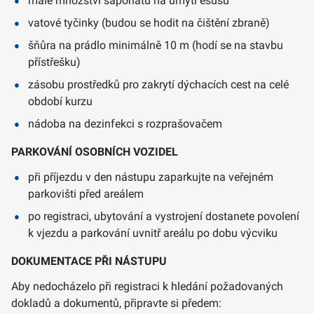
malé množství saponátu na umytí ešusu
vatové tyčinky (budou se hodit na čištění zbraně)
šňůra na prádlo minimálně 10 m (hodí se na stavbu
přístřešku)
zásobu prostředků pro zakrytí dýchacích cest na celé
období kurzu
nádoba na dezinfekci s rozprašovačem
PARKOVÁNÍ OSOBNÍCH VOZIDEL
při příjezdu v den nástupu zaparkujte na veřejném
parkovišti před areálem
po registraci, ubytování a vystrojení dostanete povolení
k vjezdu a parkování uvnitř areálu po dobu výcviku
DOKUMENTACE PŘI NÁSTUPU
Aby nedocházelo při registraci k hledání požadovaných
dokladů a dokumentů, připravte si předem: