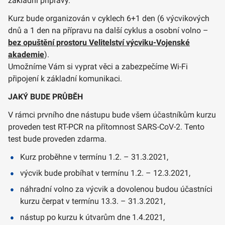
základní přípravy.
Kurz bude organizován v cyklech 6+1 den (6 výcvikových
dnů a 1 den na přípravu na další cyklus a osobní volno –
bez opuštění prostoru Velitelství výcviku-Vojenské
akademie
).
Umožníme Vám si vyprat věci a zabezpečíme Wi-Fi
připojení k základní komunikaci.
JAKÝ BUDE PRŮBĚH
V rámci prvního dne nástupu bude všem účastníkům kurzu
proveden test RT-PCR na přítomnost SARS-CoV-2. Tento
test bude proveden zdarma.
Kurz proběhne v termínu 1.2. – 31.3.2021,
výcvik bude probíhat v termínu 1.2. – 12.3.2021,
náhradní volno za výcvik a dovolenou budou účastníci
kurzu čerpat v termínu 13.3. – 31.3.2021,
nástup po kurzu k útvarům dne 1.4.2021,