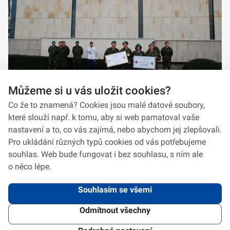
Můžeme si u vás uložit cookies?
Co že to znamená? Cookies jsou malé datové soubory,
které slouží např. k tomu, aby si web pamatoval vaše
nastavení a to, co vás zajímá, nebo abychom jej zlepšovali.
Pro ukládání různých typů cookies od vás potřebujeme
souhlas. Web bude fungovat i bez souhlasu, s ním ale
o něco lépe.
Souhlasím se všemi
Odmítnout všechny
2026 © VeV-VA Vyškov • Informace jsou poskytovány v souladu se zákonem
č.
106/1999
Sb., o svobodném přístupu k informacím.
Verze 1.2.2
Použitý
Design Systém
4.6.3