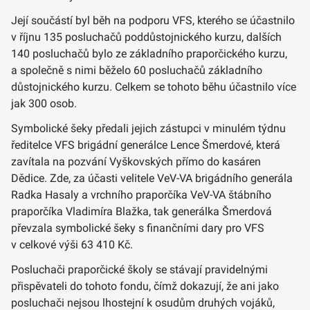
Její součástí byl běh na podporu VFS, kterého se účastnilo
v říjnu 135 posluchačů poddůstojnického kurzu, dalších
140 posluchačů bylo ze základního praporčického kurzu,
a společně s nimi běželo 60 posluchačů základního
důstojnického kurzu. Celkem se tohoto běhu účastnilo více
jak 300 osob.
Symbolické šeky předali jejich zástupci v minulém týdnu
ředitelce VFS brigádní generálce Lence Šmerdové, která
zavítala na pozvání Vyškovských přímo do kasáren
Dědice. Zde, za účasti velitele VeV-VA brigádního generála
Radka Hasaly a vrchního praporčíka VeV-VA štábního
praporčíka Vladimíra Blažka, tak generálka Šmerdová
převzala symbolické šeky s finančními dary pro VFS
v celkové výši 63 410 Kč.
Posluchači praporčické školy se stávají pravidelnými
přispěvateli do tohoto fondu, čímž dokazují, že ani jako
posluchači nejsou lhostejní k osudům druhých vojáků,