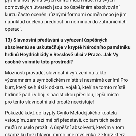
domovských útvarech jsou po úspěšném absolvování
kurzu často oceněni různými formami odměn nebo je jim
například udělena přednost při nominaci do zahraničních
operací.
13) Slavnostní předávání a vyřazení úspěšných
absolventů se uskutečňuje v kryptě Národního památníku
hrdinů Heydrichiády v Resslově ulici v Praze. Jak Vy
osobně vnímáte toto prostředí?
Možnosti provádět slavnostní vyřazení na takto
významném a symbolickém místě si nesmírně cením! Pro
kurz, který se hlásí k odkazu vojáků, kteří na tomto místě
hrdinně padli v boji s nacistickou přesilou, lepší místo
pro tento slavnostní akt prostě neexistuje!
Pokaždé když do krypty Cyrilo-Metodějského kostela
vstoupím, zamrazí mě při představě, co tam těch sedm
mužů muselo prožít. A úspěšní absolventi, kterým v tom
okamžiku běží hlavou mimo jiné myšlenka, že kurz který