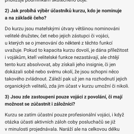
2) Jak probíhá výběr účastníků kurzu, kdo je nominuje
a na základě čeho?
Do kurzu jsou mateřskými útvary většinou nominováni
velitelé družstev, čet nebo jejich zástupci či vojáci,
u kterých se o jmenování do některé z těchto funkcí
uvažuje. Pokud to kapacita kurzu dovolí, je dána příležitost
i vojákům, kteří velitelské funkce nezastávají, ale chtějí
tento kurz absolvovat, aby získali jeho insignie, či jen
dokázali sobě nebo svému okolí, že jsou schopni něco
takového zvládnout. Záleží pak už jen na rozhodnutí jejich
organických velitelů, zda jim účast v kurzu umožní či nikoli.
3) Jsou zde zastoupeni pouze vojáci z povolání, či mají
možnost se zúčastnit i záložníci?
Kurzu se zatím účastní pouze profesionální vojáci, i když
otázka účasti aktivních záloh coby posluchačů se již
v minulosti projednávala. Naráží ale na celkovou délku