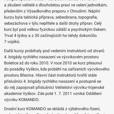
a zkušení velitelé s dlouholetou praxí ve velení jednotkám,
především z Výsadkového praporu v Chrudimi. Náplní
kurzu byla taktická příprava, sebeobrana, topografie,
sebezáchova v týlu nepřítele a další druhy příprav. Celý
kurz byl pod velkou fyzickou zátěží a psychickým tlakem.
Trval 4 týdny a z 30 začínajících ho tehdy dokončilo
7 vojáků.
Další kurzy probíhaly pod vedením instruktorů od útvarů
4. brigády rychlého nasazení ve výcvikovém prostoru
Boletice až do roku 2010. V roce 2010 se kurz přesunul
do posádky Vyškov, kde proběhl na zařízeních výcvikového
prostoru Březina. Hlavní část instruktorů tvořili stále
příslušníci 4. brigády rychlého nasazení a postupně se
do něj zapojovali příslušníci Velitelství výcviku-Vojenské
akademie Vyškov. Zde poté 1. 7. 2011 vzniká Oddělení
výcviku KOMANDO.
Dnešní kurz KOMANDO se skládá z výběrového řízení,