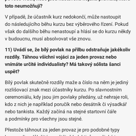
toto neumožňují?
V případě, že účastník kurz nedokončí, může nastoupit
do následujícího běhu kurzu bez výběrového řízení. Pokud
však do dalšího běhu nenastoupí a hlásí se do kurzu někdy
v budoucnu, musí absolvovat vše znovu.
11) Uvádí se, že bílý povlak na přilbu odstraňuje jakékoliv
rozdíly. Táhnou všichni vojáci za jeden provaz nebo
vnímáte určité individualisty? Má takový sólista šanci
uspět?
Bílý povlak skutečně rozdíly maže a číslo na něm je jediný
rozlišovací znak mezi účastníky kurzu. Po slavnostním
ceremoniálu, kdy jsou jim povlaky předány, už nehraje roli,
kdo z nich je například poručík nebo desátník či výsadkář
nebo tankista. Každý začíná na stejné startovní čáře
a podmínky pro všechny jsou stejné.
Přestože táhnout za jeden provaz je pro podobné typy