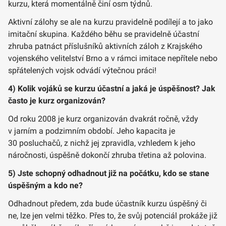
kurzu, která momentálně činí osm týdnů.
Aktivní zálohy se ale na kurzu pravidelně podílejí a to jako
imitační skupina. Každého běhu se pravidelně účastní
zhruba patnáct příslušníků aktivních záloh z Krajského
vojenského velitelství Brno a v rámci imitace nepřítele nebo
spřátelených vojsk odvádí výtečnou práci!
4) Kolik vojáků se kurzu účastní a jaká je úspěšnost? Jak
často je kurz organizován?
Od roku 2008 je kurz organizován dvakrát ročně, vždy
v jarním a podzimním období. Jeho kapacita je
30 posluchačů, z nichž jej zpravidla, vzhledem k jeho
náročnosti, úspěšně dokončí zhruba třetina až polovina.
5) Jste schopný odhadnout již na počátku, kdo se stane
úspěšným a kdo ne?
Odhadnout předem, zda bude účastník kurzu úspěšný či
ne, lze jen velmi těžko. Přes to, že svůj potenciál prokáže již