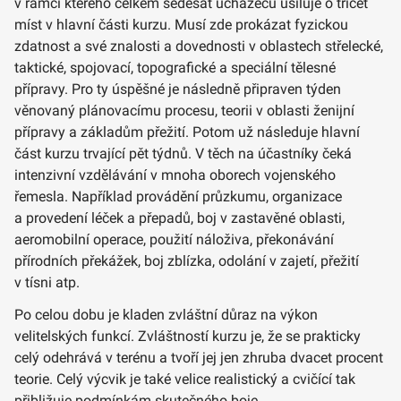
v rámci kterého celkem šedesát uchazečů usiluje o třicet
míst v hlavní části kurzu. Musí zde prokázat fyzickou
zdatnost a své znalosti a dovednosti v oblastech střelecké,
taktické, spojovací, topografické a speciální tělesné
přípravy. Pro ty úspěšné je následně připraven týden
věnovaný plánovacímu procesu, teorii v oblasti ženijní
přípravy a základům přežití. Potom už následuje hlavní
část kurzu trvající pět týdnů. V těch na účastníky čeká
intenzivní vzdělávání v mnoha oborech vojenského
řemesla. Například provádění průzkumu, organizace
a provedení léček a přepadů, boj v zastavěné oblasti,
aeromobilní operace, použití náloživa, překonávání
přírodních překážek, boj zblízka, odolání v zajetí, přežití
v tísni atp.
Po celou dobu je kladen zvláštní důraz na výkon
velitelských funkcí. Zvláštností kurzu je, že se prakticky
celý odehrává v terénu a tvoří jej jen zhruba dvacet procent
teorie. Celý výcvik je také velice realistický a cvičící tak
přibližuje podmínkám skutečného boje.