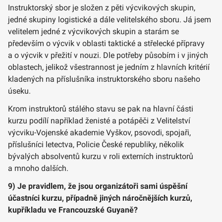
Instruktorský sbor je složen z pěti výcvikových skupin,
jedné skupiny logistické a dále velitelského sboru. Já jsem
velitelem jedné z výcvikových skupin a starám se
především o výcvik v oblasti taktické a střelecké přípravy
a o výcvik v přežití v nouzi. Dle potřeby působím i v jiných
oblastech, jelikož všestrannost je jedním z hlavních kritérií
kladených na příslušníka instruktorského sboru našeho
úseku.
Krom instruktorů stálého stavu se pak na hlavní části
kurzu podílí například ženisté a potápěči z Velitelství
výcviku-Vojenské akademie Vyškov, psovodi, spojaři,
příslušníci letectva, Policie České republiky, několik
bývalých absolventů kurzu v roli externích instruktorů
a mnoho dalších.
9) Je pravidlem, že jsou organizátoři sami úspěšní
účastníci kurzu, případně jiných náročnějších kurzů,
kupříkladu ve Francouzské Guyaně?