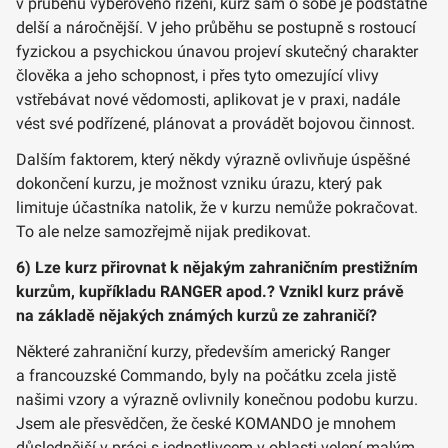
v průběhu výběrového řízení, kurz sám o sobě je podstatně
delší a náročnější. V jeho průběhu se postupně s rostoucí
fyzickou a psychickou únavou projeví skutečný charakter
člověka a jeho schopnost, i přes tyto omezující vlivy
vstřebávat nové vědomosti, aplikovat je v praxi, nadále
vést své podřízené, plánovat a provádět bojovou činnost.
Dalším faktorem, který někdy výrazně ovlivňuje úspěšné
dokončení kurzu, je možnost vzniku úrazu, který pak
limituje účastníka natolik, že v kurzu nemůže pokračovat.
To ale nelze samozřejmě nijak predikovat.
6) Lze kurz přirovnat k nějakým zahraničním prestižním
kurzům, kupříkladu RANGER apod.? Vznikl kurz právě
na základě nějakých známých kurzů ze zahraničí?
Některé zahraniční kurzy, především americký Ranger
a francouzské Commando, byly na počátku zcela jistě
našimi vzory a výrazně ovlivnily konečnou podobu kurzu.
Jsem ale přesvědčen, že české KOMANDO je mnohem
důslednější v práci s jednotlivcem v oblasti velení malým