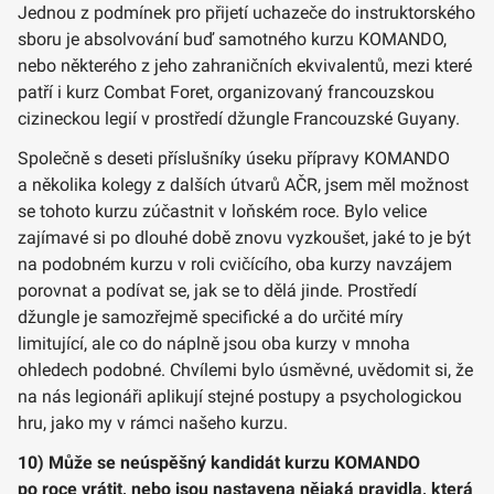
Jednou z podmínek pro přijetí uchazeče do instruktorského
sboru je absolvování buď samotného kurzu KOMANDO,
nebo některého z jeho zahraničních ekvivalentů, mezi které
patří i kurz Combat Foret, organizovaný francouzskou
cizineckou legií v prostředí džungle Francouzské Guyany.
Společně s deseti příslušníky úseku přípravy KOMANDO
a několika kolegy z dalších útvarů AČR, jsem měl možnost
se tohoto kurzu zúčastnit v loňském roce. Bylo velice
zajímavé si po dlouhé době znovu vyzkoušet, jaké to je být
na podobném kurzu v roli cvičícího, oba kurzy navzájem
porovnat a podívat se, jak se to dělá jinde. Prostředí
džungle je samozřejmě specifické a do určité míry
limitující, ale co do náplně jsou oba kurzy v mnoha
ohledech podobné. Chvílemi bylo úsměvné, uvědomit si, že
na nás legionáři aplikují stejné postupy a psychologickou
hru, jako my v rámci našeho kurzu.
10) Může se neúspěšný kandidát kurzu KOMANDO
po roce vrátit, nebo jsou nastavena nějaká pravidla, která