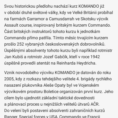
Svou historickou předlohu nachází kurz KOMANDO již
v období druhé světové války, kdy ve Velké Británii probíhal
na farmách Garramor a Camusdarrah ve Skotsku výcvik
Assault course, inspirovaný britským kurzem Commando.
Část britských instruktorů tohoto kurzu k jednotkám
Commando přímo patřila. Tímto měsíc trvajícím kurzem
prošlo 252 vybraných československých dobrovolníků.
Úspěšnými absolventy tohoto kurzu byli například rotmistr
Jan Kubiš a rotmistr Jozef Gabčík, kteří v roce 1942
úspěšně provedli atentát na Reinharda Heydricha.
Vznik novodobého výcviku KOMANDO je datován do roku
2005, kdy z rozkazu tehdejšího velitele 4. brigády rychlého
nasazení plukovníka Aleše Opaty byl ve Vojenském
výcvikovém prostoru Boletice organizován první kurz. Jeho
cílem bylo ujednotit základní taktické dovednosti
a plánovací proces u nejnižších velitelů útvarů AČR.
Do velení byli postaveni absolventi zahraničních kurzů
Ranger, Special forces v USA, Commando ve Francii