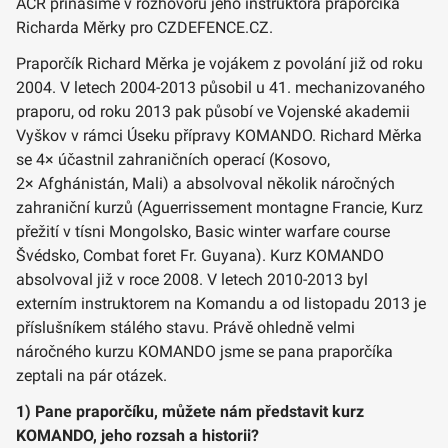
AČR přinášíme v rozhovoru jeho instruktora praporčíka
Richarda Měrky pro CZDEFENCE.CZ.
Praporčík Richard Měrka je vojákem z povolání již od roku
2004. V letech 2004-2013 působil u 41. mechanizovaného
praporu, od roku 2013 pak působí ve Vojenské akademii
Vyškov v rámci Úseku přípravy KOMANDO. Richard Měrka
se 4× účastnil zahraničních operací (Kosovo,
2× Afghánistán, Mali) a absolvoval několik náročných
zahraniční kurzů (Aguerrissement montagne Francie, Kurz
přežití v tísni Mongolsko, Basic winter warfare course
Švédsko, Combat foret Fr. Guyana). Kurz KOMANDO
absolvoval již v roce 2008. V letech 2010-2013 byl
externím instruktorem na Komandu a od listopadu 2013 je
příslušníkem stálého stavu. Právě ohledně velmi
náročného kurzu KOMANDO jsme se pana praporčíka
zeptali na pár otázek.
1) Pane praporčíku, můžete nám představit kurz
KOMANDO, jeho rozsah a historii?