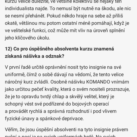
kurzu velice důležité, ve většině kolektivů se nějaký ten
individualista najde. To nemusí být nutně na škodu, ale nic
se nesmí přehánět. Pokud někdo hraje na sebe až příliš
okatě, většinou mu potom ostatní méně pomáhají, když je
ve velitelské funkci, což může mít vliv na úroveň splnění
jeho klíčového úkolu.
12) Co pro úspěšného absolventa kurzu znamená
získaná nášivka a odznak?
V první řadě určitě oprávnění nosit tyto insignie na své
uniformě, čímž o sobě dávají na vědomí, že tento velice
náročný kurz zvládli. Osobně nášivku KOMANDO vnímám
jako určitou pečeť kvality, která o svém nositeli prozrazuje,
že je to opravdu tvrdý chlap a skvělý velitel, který je
schopný vést své podřízené do bojových operací
a provádět rychlá a správná rozhodnutí i pod vlivem
fyzické únavy a spánkové deprivace.
Věřím, že jsou úspěšní absolventi na tyto insignie právem
pyšní a nosí je na svých uniformách hrdě. Na svých