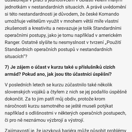
jednotkám v nestandardních situacích. A právě uvědomění
si této nestandardnosti je důvodem, že české Komando
umožňuje velitelům využít v mnohem větší míře vlastní
zkušenosti a kreativitu a nesvazuje je tolik Standardními
operačními postupy, jako je tomu například v americkém
Ranger. Ostatně slyšíte tu nesmyslnost v tvrzení „Použití
Standardních operačních postupů v nestandardních
situacích“?
7) Je zájem o účast v kurzu také u příslušníků cizích
armád? Pokud ano, jak jsou tito účastníci úspěšní?
V posledních letech se kurzu zúčastnilo také několik
slovenských vojáků a čtyřem z nich se jej podařilo úspěšně
dokončit. Za to jim patří můj obdiv, protože krom
náročnosti kurzu samotného se ještě museli potýkat
například s odlišnostmi v některých operačních postupech,
či pro ně neznámou výzbrojí a výstrojí.
Zajímavostí je, že jazyková bariéra může působit problémy