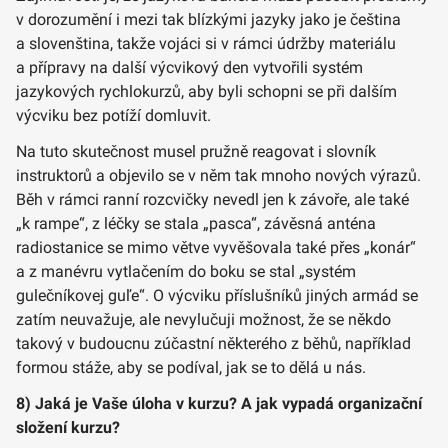
v dorozumění i mezi tak blízkými jazyky jako je čeština
a slovenština, takže vojáci si v rámci údržby materiálu
a přípravy na další výcvikový den vytvořili systém
jazykových rychlokurzů, aby byli schopni se při dalším
výcviku bez potíží domluvit.
Na tuto skutečnost musel pružně reagovat i slovník
instruktorů a objevilo se v něm tak mnoho nových výrazů.
Běh v rámci ranní rozcvičky nevedl jen k závoře, ale také
„k rampe“, z léčky se stala „pasca“, závěsná anténa
radiostanice se mimo větve vyvěšovala také přes „konár“
a z manévru vytlačením do boku se stal „systém
gulečníkovej guľe“. O výcviku příslušníků jiných armád se
zatím neuvažuje, ale nevylučuji možnost, že se někdo
takový v budoucnu zúčastní některého z běhů, například
formou stáže, aby se podíval, jak se to dělá u nás.
8) Jaká je Vaše úloha v kurzu? A jak vypadá organizační
složení kurzu?