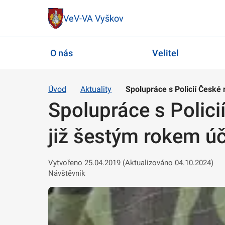
VeV-VA Vyškov
O nás
Velitel
Úvod
Aktuality
Spolupráce s Policií České 
Spolupráce s Polici
již šestým rokem úč
Vytvořeno 25.04.2019 (Aktualizováno 04.10.2024)
Návštěvník