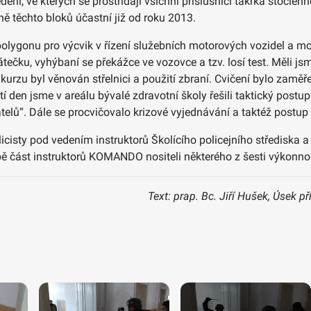
dění, ve kterých se prostřídají všichni příslušníci takřka stočle
ě těchto bloků účastní již od roku 2013.
polygonu pro výcvik v řízení služebních motorových vozidel a mo
átečku, vyhýbaní se překážce ve vozovce a tzv. losí test. Měli
n kurzu byl věnován střelnici a použití zbraní. Cvičení bylo zaměř
 den jsme v areálu bývalé zdravotní školy řešili taktický postu
lů“. Dále se procvičovalo krizové vyjednávání a taktéž postup t
cisty pod vedením instruktorů Školícího policejního střediska 
době část instruktorů KOMANDO nositeli některého z šesti výko
Text: prap. Bc. Jiří Hušek, Úsek