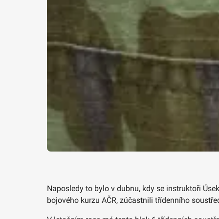
Naposledy to bylo v dubnu, kdy se instruktoři Úse
bojového kurzu AČR, zúčastnili třídenního soustř