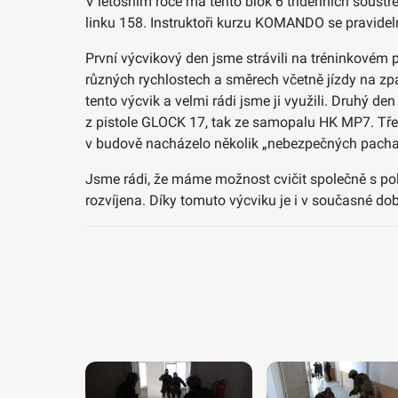
V letošním roce má tento blok 6 třídenních soustře
linku 158. Instruktoři kurzu KOMANDO se pravideln
První výcvikový den jsme strávili na tréninkovém 
různých rychlostech a směrech včetně jízdy na zp
tento výcvik a velmi rádi jsme ji využili. Druhý de
z pistole GLOCK 17, tak ze samopalu HK MP7. Třetí
v budově nacházelo několik „nebezpečných pachate
Jsme rádi, že máme možnost cvičit společně s poli
rozvíjena. Díky tomuto výcviku je i v současné 