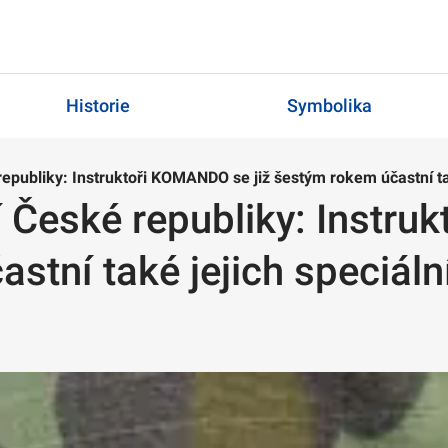
Historie
Symbolika
republiky: Instruktoři KOMANDO se již šestým rokem účastní ta
í České republiky: Instr
astní také jejich speciáln