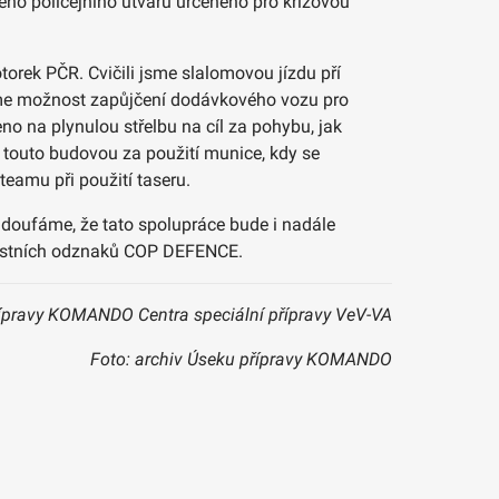
nného policejního útvaru určeného pro krizovou
torek PČR. Cvičili jsme slalomovou jízdu pří
 jsme možnost zapůjčení dodávkového vozu pro
eno na plynulou střelbu na cíl za pohybu, jak
p touto budovou za použití munice, kdy se
eamu při použití taseru.
a doufáme, že tato spolupráce bude i nadále
nnostních odznaků COP DEFENCE.
 přípravy KOMANDO Centra speciální přípravy VeV-VA
Foto: archiv Úseku přípravy KOMANDO