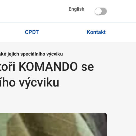
English
CPDT
Kontakt
ké jejich speciálního výcviku
uktoři KOMANDO se
ího výcviku