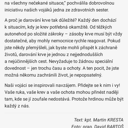
na všechny nečekané situace,“ pochválila dobrovolnou
iniciativu našich vojáků jedna ze zdravotních sester.
A proč je darování krve tak důležité? Každý den dochází
k situacím, kdy je krev potřebná okamžitě. Od těžkých
autonehod po složité zákroky – zásoby krve musí být vždy
dostatečné, aby mohly nemocnice rychle reagovat. Pokud
jste někdy přemýšleli, jak byste mohli přispět k záchraně
životů, darování krve je jednou z nejjednodušších
a nejúčinnějších cest. Nevyžaduje to žádnou speciální
dovednost – jen trochu času a ochoty. A ten pocit, že jste
možná někomu zachránili život, je nepopsatelný.
Naši vojáci se inspirovali navzájem. Přidejte se k nim i vy!
Vaše ruka, vaše krev a vaše ochota mohou přinést naději
tam, kde se jí zoufale nedostává. Protože hrdinou může být
každý z nás.
Text: kpt. Martin KRESTA
Foto: prap. David BARTOŠ