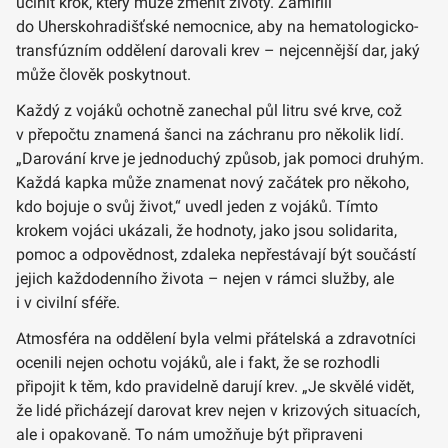
učinit krok, který může změnit životy. Zamířili
do Uherskohradišťské nemocnice, aby na hematologicko-
transfúzním oddělení darovali krev – nejcennější dar, jaký
může člověk poskytnout.
Každý z vojáků ochotně zanechal půl litru své krve, což
v přepočtu znamená šanci na záchranu pro několik lidí.
„Darování krve je jednoduchý způsob, jak pomoci druhým.
Každá kapka může znamenat nový začátek pro někoho,
kdo bojuje o svůj život,“ uvedl jeden z vojáků. Tímto
krokem vojáci ukázali, že hodnoty, jako jsou solidarita,
pomoc a odpovědnost, zdaleka nepřestávají být součástí
jejich každodenního života – nejen v rámci služby, ale
i v civilní sféře.
Atmosféra na oddělení byla velmi přátelská a zdravotníci
ocenili nejen ochotu vojáků, ale i fakt, že se rozhodli
připojit k těm, kdo pravidelně darují krev. „Je skvělé vidět,
že lidé přicházejí darovat krev nejen v krizových situacích,
ale i opakovaně. To nám umožňuje být připraveni