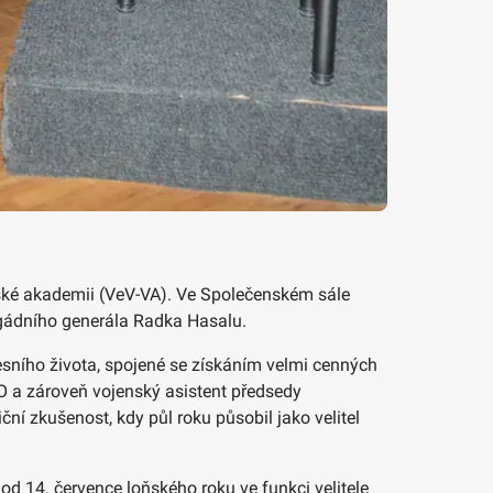
enské akademii (VeV-VA). Ve Společenském sále
brigádního generála Radka Hasalu.
fesního života, spojené se získáním velmi cenných
TO a zároveň vojenský asistent předsedy
ční zkušenost, kdy půl roku působil jako velitel
d 14. července loňského roku ve funkci velitele