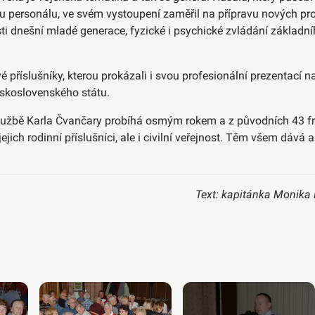
avu personálu, ve svém vystoupení zaměřil na přípravu nových 
ti dnešní mladé generace, fyzické i psychické zvládání základn
 příslušníky, kterou prokázali i svou profesionální prezentací 
eskoslovenského státu.
lužbě Karla Čvančary probíhá osmým rokem a z původních 43 fr
jich rodinní příslušníci, ale i civilní veřejnost. Těm všem dává 
Text: kapitánka Monika 