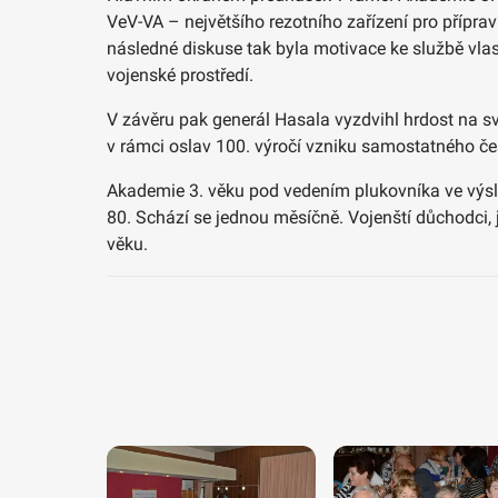
VeV-VA – největšího rezotního zařízení pro přípr
následné diskuse tak byla motivace ke službě vlas
vojenské prostředí.
V závěru pak generál Hasala vyzdvihl hrdost na své
v rámci oslav 100. výročí vzniku samostatného č
Akademie 3. věku pod vedením plukovníka ve výs
80. Schází se jednou měsíčně. Vojenští důchodci, je
věku.