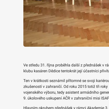
Ve středu 31. října proběhla další z přednášek v 
klubu kasáren Dědice tentokrát její účastníci přiv
Ten v krátkosti seznámil přítomné se svoji kariér
zkušeností v zahraničí. Od roku 2015 totiž tři ro
vojenského výboru, tedy asistent armádního generál
9. úkolového uskupení AČR v zahraniční misi ISAF
Hlavním okruhem přednášek v rámci Akademie 3. věk