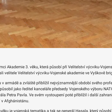
rámci Akademie 3. věku, která působí při Velitelství výcviku-Voj
ítali velitele Velitelství výcviku-Vojenské akademie ve Vyškově 
ou v armádě a zvláště přiblížil nejvýznamnější období svého pro
ky působil jako ředitel kanceláře předsedy Vojenského výboru NA
a Petra Pavla. Ve svém vystoupení poté přiblížil i další zahrani
 v Afghánistánu.
u je vojenská tematika a tak se generál Hasala, který působí o