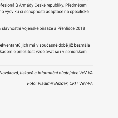
profesionálů Armády České republiky. Předmětem
ího výcviku či schopnosti adaptace na specifické
na slavnostní vojenské přísaze a Přehlídce 2018
ekventantů jich má v současné době již bezmála
akademie příležitost vzdělávat se i v seniorském
Nováková, tisková a informační důstojnice VeV-VA
Foto: Vladimír Bezděk, CKIT VeV-VA