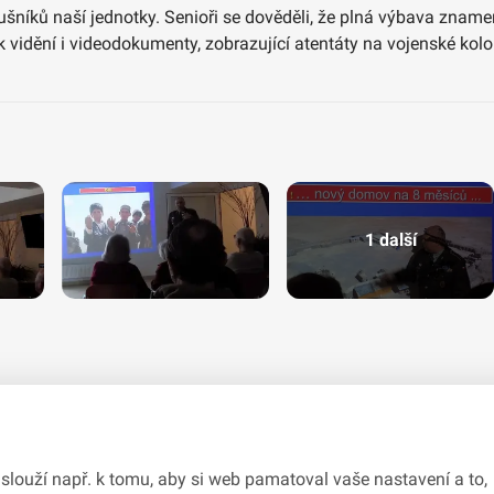
lušníků naší jednotky. Senioři se dověděli, že plná výbava zna
k vidění i videodokumenty, zobrazující atentáty na vojenské kolo
1 další
slouží např. k tomu, aby si web pamatoval vaše nastavení a to,