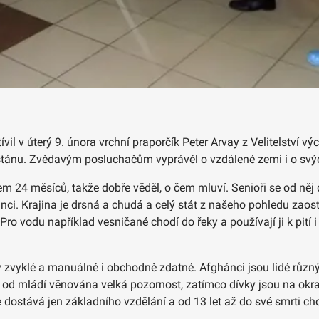
 v úterý 9. února vrchní praporčík Peter Arvay z Velitelství vý
istánu. Zvědavým posluchačům vyprávěl o vzdálené zemi i o svý
kem 24 měsíců, takže dobře věděl, o čem mluví. Senioři se od něj
nci. Krajina je drsná a chudá a celý stát z našeho pohledu zaosta
vodu například vesničané chodí do řeky a používají ji k pití i m
y zvyklé a manuálně i obchodně zdatné. Afghánci jsou lidé různý
ž od mládí věnována velká pozornost, zatímco dívky jsou na okra
dostává jen základního vzdělání a od 13 let až do své smrti cho