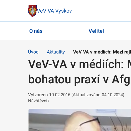
VeV-VA Vyškov
O nás
Velitel
Úvod
Aktuality
VeV-VA v médiích: Mezi raj
VeV-VA v médiích: M
bohatou praxí v Af
Vytvořeno 10.02.2016 (Aktualizováno 04.10.2024)
Návštěvník