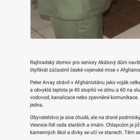
Rajhradský domov pro seniory Akátový dům navštívil
čtyřikrát zúčastnil české vojenské mise v Afghán
Peter Arvay strávil v Afghánistánu jako voják cel
a obvyklá teplota je 40 stupňů ve stínu a 60 na slu
vodovod, kanalizace nebo zpevněné komunikace. Pro 
jedna.
Obyvatelstvo je sice chudé, ale na drsné podmínk
Vesnice řídí rada starších a imám. Chlapcům je ji
kamenných škol a dívky se učí ve stanech. Těm se 