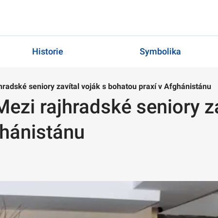
Historie
Symbolika
hradské seniory zavítal voják s bohatou praxí v Afghánistánu
ezi rajhradské seniory za
ghánistánu