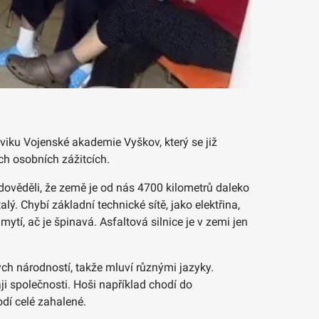
cviku Vojenské akademie Vyškov, který se již
ch osobních zážitcích.
 dověděli, že země je od nás 4700 kilometrů daleko
lý. Chybí základní technické sítě, jako elektřina,
ytí, ač je špinavá. Asfaltová silnice je v zemi jen
ch národností, takže mluví různými jazyky.
ji společnosti. Hoši například chodí do
dí celé zahalené.