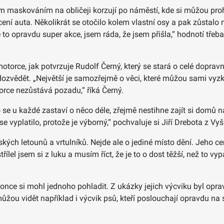
ým maskováním na obličeji korzují po náměstí, kde si můžou proh
ení auta. Několikrát se otočilo kolem vlastní osy a pak zůstalo 
Je to opravdu super akce, jsem ráda, že jsem přišla,“ hodnotí tře
otorce, jak potvrzuje Rudolf Černý, který se stará o celé dopra
dozvědět. „Největší je samozřejmě o věci, které můžou sami vyz
orce nezůstává pozadu,“ říká Černý.
se u každé zastaví o něco déle, zřejmě nestihne zajít si domů na 
 vyplatilo, protože je výborný,“ pochvaluje si Jiří Drebota z Vy
ských letounů a vrtulníků. Nejde ale o jediné místo dění. Jeho c
lel jsem si z luku a musím říct, že je to o dost těžší, než to vypa
okonce si mohl jednoho pohladit. Z ukázky jejich výcviku byl o
žou vidět například i výcvik psů, kteří poslouchají opravdu na sl