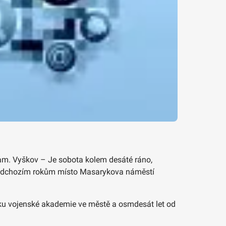
ogram. Vyškov – Je sobota kolem desáté ráno,
i předchozím rokům místo Masarykova náměstí
niku vojenské akademie ve městě a osmdesát let od