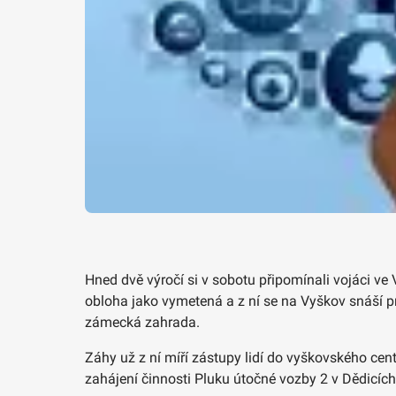
Hned dvě výročí si v sobotu připomínali vojáci ve V
obloha jako vymetená a z ní se na Vyškov snáší p
zámecká zahrada.
Záhy už z ní míří zástupy lidí do vyškovského cen
zahájení činnosti Pluku útočné vozby 2 v Dědicích