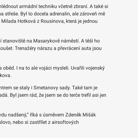
lédnout armádní techniku včetně zbraní. A také si
na střeše. Byl to docela adrenalin, ale zároveň mě
ba Milada Hotková z Rousínova, která je jednou
vní stanoviště na Masarykově náměstí. A těší ho
koušet. Trenažéry nárazu a převrácení auta jsou
oběd. I na to ale vojáci mysleli. Uvařili vojenský
škova.
entrem se staly i Smetanovy sady. Také tam je
dá. Byl jsem rád, že jsem se do terče trefil asi jen
pravdu nadšený,“ říká s úsměvem Zdeněk Mišák
ovo, nebo si zastřílet z airsoftových