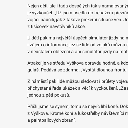
Nejen děti, ale i řada dospělých tak s namalovan
je vyzkoušet. „Už jsem usedla do trenažéru převrác
vojáci naučili, jak z takové prekérní situace ven. 
z tisícovek návštěvníků akce.
U dětí pak má největší úspěch simulátor jízdy na m
i zájem o informace, jež se lidé od vojáků můžou 
v neustálém obležení a ani simulátor jízdy na mot
Atrakcí je ve středu Vyškova opravdu hodně, a kdo 
guláš. Podává se zdarma. „Vystát dlouhou frontu se
Z náměstí pak lidé můžou sledovat i průlety vojen
přichystaná řada ukázek a věcí k vyzkoušení. „Zastří
jednou z pěti pokusů.
Přišli jsme se synem, tomu se nejvíc líbí koně. D
z Vyškova. Kromě koní a lukostřelby návštěvníci mů
a paintballových zbraní.