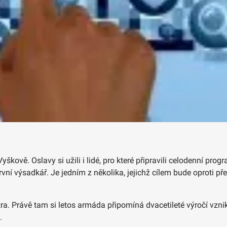
yškově. Oslavy si užili i lidé, pro které připravili celodenní pr
rvní výsadkář. Je jedním z několika, jejichž cílem bude oprot
tra. Právě tam si letos armáda připomíná dvacetileté výročí vz
.