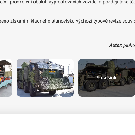
ční proškolení obsluh vyprošťovacích vozidel a později také těc
no získáním kladného stanoviska výchozí typové revize souvisej
Autor:
pluko
9 dalších