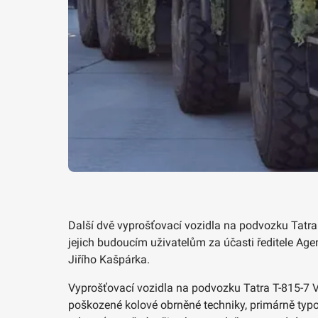
Další dvě vyprošťovací vozidla na podvozku Tatra
jejich budoucím uživatelům za účasti ředitele Age
Jiřího Kašpárka.
Vyprošťovací vozidla na podvozku Tatra T-815-7
poškozené kolové obrněné techniky, primárně typo