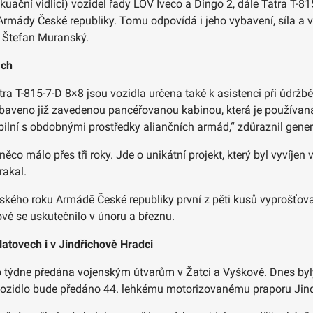
ační vidlici) vozidel řady LOV Iveco a Dingo 2, dále Tatra T-815
u Armády České republiky. Tomu odpovídá i jeho vybavení, síla 
l Štefan Muranský.
ách
tra T-815-7-D 8×8 jsou vozidla určena také k asistenci při údrž
baveno již zavedenou pancéřovanou kabinou, která je používaná
bilní s obdobnými prostředky aliančních armád,“ zdůraznil gene
ěco málo přes tři roky. Jde o unikátní projekt, který byl vyvíje
rakal.
ňského roku Armádě České republiky první z pěti kusů vyprošťovac
vě se uskutečnilo v únoru a březnu.
latovech i v Jindřichově Hradci
to týdne předána vojenským útvarům v Žatci a Vyškově. Dnes b
 vozidlo bude předáno 44. lehkému motorizovanému praporu Jin