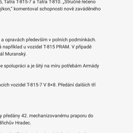
, Tatra T-815-7 a Tatra T-810. „Stručně řečeno
a výkon,“ komentoval schopnosti nově zaváděného
bě a opravách především v polních podmínkách.
 například u vozidel T-815 PRAM. V případě
rál Muranský.
n ve spolupráci a je šitý na míru potřebám Armády
ích vozidel T-815-7 V 8×8. Předání dalších tří
yly předány 42. mechanizovanému praporu do
dřichův Hradec.