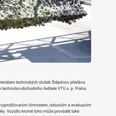
ateriálem technických služeb Štěpánov předána
e technicko-obchodního ředitele VTÚ s. p. Praha
 k vyprošťovacím činnostem, odsunům a evakuacím
iky. Vozidlo kromě toho může provádět také