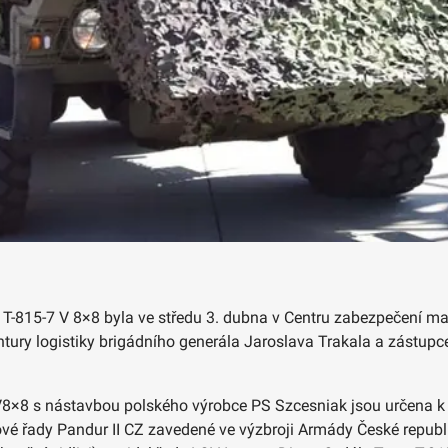
 T-815-7 V 8×8 byla ve středu 3. dubna v Centru zabezpečení m
ntury logistiky brigádního generála Jaroslava Trakala a zástupc
 V8×8 s nástavbou polského výrobce PS Szcesniak jsou určena
vé řady Pandur II CZ zavedené ve výzbroji Armády České republ