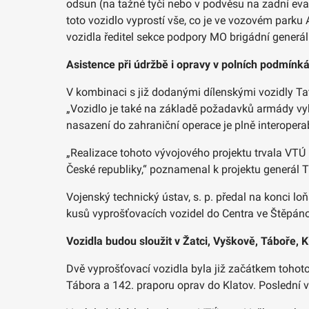
odsun (na tažné tyči nebo v podvěsu na zadní evaku
toto vozidlo vyprostí vše, co je ve vozovém park
vozidla ředitel sekce podpory MO brigádní generá
Asistence při údržbě i opravy v polních podmínk
V kombinaci s již dodanými dílenskými vozidly Ta
„Vozidlo je také na základě požadavků armády vy
nasazení do zahraniční operace je plně interopera
„Realizace tohoto vývojového projektu trvala VTÚ n
České republiky,“ poznamenal k projektu generál T
Vojenský technický ústav, s. p. předal na konci lo
kusů vyprošťovacích vozidel do Centra ve Štěpáno
Vozidla budou sloužit v Žatci, Vyškově, Táboře, K
Dvě vyprošťovací vozidla byla již začátkem toho
Tábora a 142. praporu oprav do Klatov. Poslední