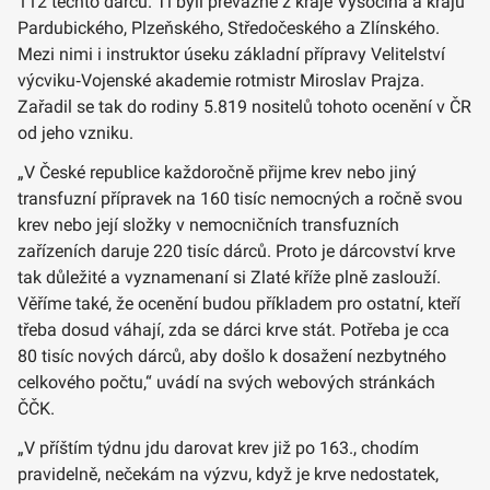
112 těchto dárců. Ti byli převážně z kraje Vysočina a krajů
Pardubického, Plzeňského, Středočeského a Zlínského.
Mezi nimi i instruktor úseku základní přípravy Velitelství
výcviku‑Vojenské akademie rotmistr Miroslav Prajza.
Zařadil se tak do rodiny 5.819 nositelů tohoto ocenění v ČR
od jeho vzniku.
„V České republice každoročně přijme krev nebo jiný
transfuzní přípravek na 160 tisíc nemocných a ročně svou
krev nebo její složky v nemocničních transfuzních
zařízeních daruje 220 tisíc dárců. Proto je dárcovství krve
tak důležité a vyznamenaní si Zlaté kříže plně zaslouží.
Věříme také, že ocenění budou příkladem pro ostatní, kteří
třeba dosud váhají, zda se dárci krve stát. Potřeba je cca
80 tisíc nových dárců, aby došlo k dosažení nezbytného
celkového počtu,“ uvádí na svých webových stránkách
ČČK.
„V příštím týdnu jdu darovat krev již po 163., chodím
pravidelně, nečekám na výzvu, když je krve nedostatek,