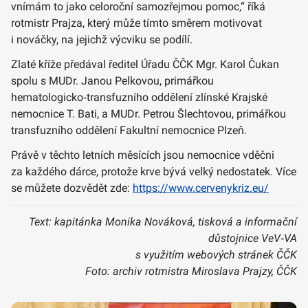
vnímám to jako celoroční samozřejmou pomoc,“ říká
rotmistr Prajza, který může tímto směrem motivovat
i nováčky, na jejichž výcviku se podílí.
Zlaté kříže předával ředitel Úřadu ČČK Mgr. Karol Čukan
spolu s MUDr. Janou Pelkovou, primářkou
hematologicko‑transfuzního oddělení zlínské Krajské
nemocnice T. Bati, a MUDr. Petrou Šlechtovou, primářkou
transfuzního oddělení Fakultní nemocnice Plzeň.
Právě v těchto letních měsících jsou nemocnice vděčni
za každého dárce, protože krve bývá velký nedostatek. Více
se můžete dozvědět zde:
https://www.cervenykriz.eu/
Text: kapitánka Monika Nováková, tisková a informační
důstojnice VeV‑VA
s využitím webových stránek ČČK
Foto: archiv rotmistra Miroslava Prajzy, ČČK