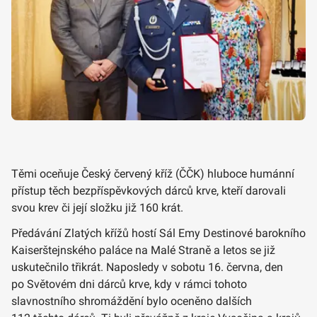
Těmi oceňuje Český červený kříž (ČČK) hluboce humánní
přístup těch bezpříspěvkových dárců krve, kteří darovali
svou krev či její složku již 160 krát.
Předávání Zlatých křížů hostí Sál Emy Destinové barokního
Kaiserštejnského paláce na Malé Straně a letos se již
uskutečnilo třikrát. Naposledy v sobotu 16. června, den
po Světovém dni dárců krve, kdy v rámci tohoto
slavnostního shromáždění bylo oceněno dalších