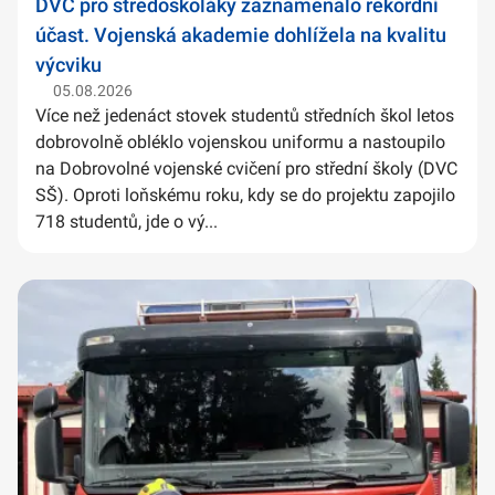
DVC pro středoškoláky zaznamenalo rekordní
účast. Vojenská akademie dohlížela na kvalitu
výcviku
05.08.2026
Více než jedenáct stovek studentů středních škol letos
dobrovolně obléklo vojenskou uniformu a nastoupilo
na Dobrovolné vojenské cvičení pro střední školy (DVC
SŠ). Oproti loňskému roku, kdy se do projektu zapojilo
718 studentů, jde o vý...