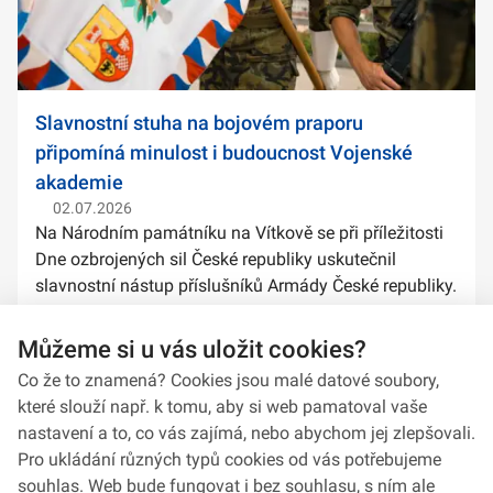
Slavnostní stuha na bojovém praporu
připomíná minulost i budoucnost Vojenské
akademie
02.07.2026
Na Národním památníku na Vítkově se při příležitosti
Dne ozbrojených sil České republiky uskutečnil
slavnostní nástup příslušníků Armády České republiky.
Součástí ceremoniálu bylo také předání slavnostních
stuh na bojové prapory vybranýc...
Můžeme si u vás uložit cookies?
Co že to znamená? Cookies jsou malé datové soubory,
které slouží např. k tomu, aby si web pamatoval vaše
nastavení a to, co vás zajímá, nebo abychom jej zlepšovali.
Pro ukládání různých typů cookies od vás potřebujeme
souhlas. Web bude fungovat i bez souhlasu, s ním ale