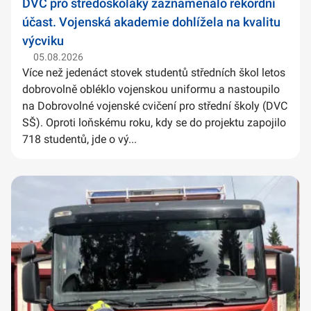
DVC pro středoškoláky zaznamenalo rekordní
účast. Vojenská akademie dohlížela na kvalitu
výcviku
05.08.2026
Více než jedenáct stovek studentů středních škol letos
dobrovolně obléklo vojenskou uniformu a nastoupilo
na Dobrovolné vojenské cvičení pro střední školy (DVC
SŠ). Oproti loňskému roku, kdy se do projektu zapojilo
718 studentů, jde o vý...