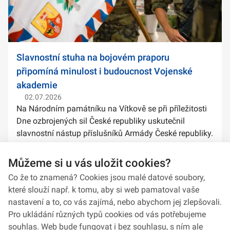
Slavnostní stuha na bojovém praporu
připomíná minulost i budoucnost Vojenské
akademie
02.07.2026
Na Národním památníku na Vítkově se při příležitosti
Dne ozbrojených sil České republiky uskutečnil
slavnostní nástup příslušníků Armády České republiky.
Součástí ceremoniálu bylo také předání slavnostních
stuh na bojové prapory vybranýc...
Můžeme si u vás uložit cookies?
Co že to znamená? Cookies jsou malé datové soubory,
které slouží např. k tomu, aby si web pamatoval vaše
nastavení a to, co vás zajímá, nebo abychom jej zlepšovali.
Pro ukládání různých typů cookies od vás potřebujeme
souhlas. Web bude fungovat i bez souhlasu, s ním ale