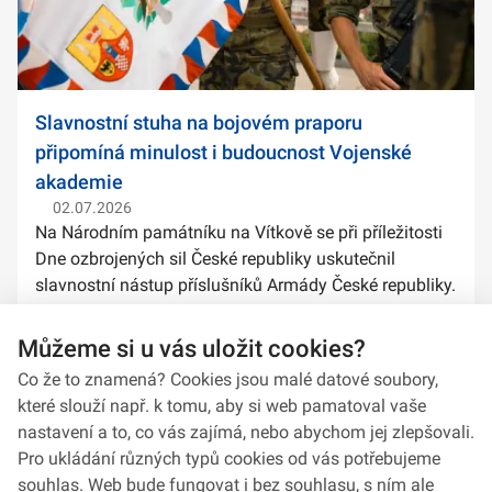
Slavnostní stuha na bojovém praporu
připomíná minulost i budoucnost Vojenské
akademie
02.07.2026
Na Národním památníku na Vítkově se při příležitosti
Dne ozbrojených sil České republiky uskutečnil
slavnostní nástup příslušníků Armády České republiky.
Součástí ceremoniálu bylo také předání slavnostních
stuh na bojové prapory vybranýc...
Můžeme si u vás uložit cookies?
Co že to znamená? Cookies jsou malé datové soubory,
které slouží např. k tomu, aby si web pamatoval vaše
nastavení a to, co vás zajímá, nebo abychom jej zlepšovali.
Pro ukládání různých typů cookies od vás potřebujeme
souhlas. Web bude fungovat i bez souhlasu, s ním ale