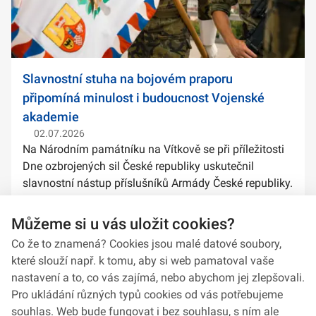
Slavnostní stuha na bojovém praporu
připomíná minulost i budoucnost Vojenské
akademie
02.07.2026
Na Národním památníku na Vítkově se při příležitosti
Dne ozbrojených sil České republiky uskutečnil
slavnostní nástup příslušníků Armády České republiky.
Součástí ceremoniálu bylo také předání slavnostních
stuh na bojové prapory vybranýc...
Můžeme si u vás uložit cookies?
Co že to znamená? Cookies jsou malé datové soubory,
které slouží např. k tomu, aby si web pamatoval vaše
nastavení a to, co vás zajímá, nebo abychom jej zlepšovali.
Pro ukládání různých typů cookies od vás potřebujeme
souhlas. Web bude fungovat i bez souhlasu, s ním ale