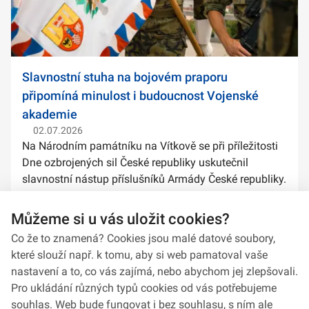
Slavnostní stuha na bojovém praporu
připomíná minulost i budoucnost Vojenské
akademie
02.07.2026
Na Národním památníku na Vítkově se při příležitosti
Dne ozbrojených sil České republiky uskutečnil
slavnostní nástup příslušníků Armády České republiky.
Součástí ceremoniálu bylo také předání slavnostních
stuh na bojové prapory vybranýc...
Můžeme si u vás uložit cookies?
Co že to znamená? Cookies jsou malé datové soubory,
které slouží např. k tomu, aby si web pamatoval vaše
nastavení a to, co vás zajímá, nebo abychom jej zlepšovali.
Pro ukládání různých typů cookies od vás potřebujeme
souhlas. Web bude fungovat i bez souhlasu, s ním ale