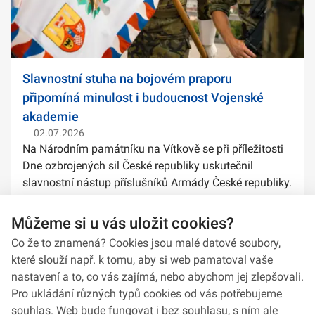
Slavnostní stuha na bojovém praporu
připomíná minulost i budoucnost Vojenské
akademie
02.07.2026
Na Národním památníku na Vítkově se při příležitosti
Dne ozbrojených sil České republiky uskutečnil
slavnostní nástup příslušníků Armády České republiky.
Součástí ceremoniálu bylo také předání slavnostních
stuh na bojové prapory vybranýc...
Můžeme si u vás uložit cookies?
Co že to znamená? Cookies jsou malé datové soubory,
které slouží např. k tomu, aby si web pamatoval vaše
nastavení a to, co vás zajímá, nebo abychom jej zlepšovali.
Pro ukládání různých typů cookies od vás potřebujeme
souhlas. Web bude fungovat i bez souhlasu, s ním ale