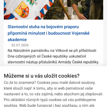
Slavnostní stuha na bojovém praporu
připomíná minulost i budoucnost Vojenské
akademie
02.07.2026
Na Národním památníku na Vítkově se při příležitosti
Dne ozbrojených sil České republiky uskutečnil
slavnostní nástup příslušníků Armády České republiky.
Součástí ceremoniálu bylo také předání slavnostních
stuh na bojové prapory vybranýc...
Můžeme si u vás uložit cookies?
Co že to znamená? Cookies jsou malé datové soubory,
které slouží např. k tomu, aby si web pamatoval vaše
nastavení a to, co vás zajímá, nebo abychom jej zlepšovali.
Pro ukládání různých typů cookies od vás potřebujeme
souhlas. Web bude fungovat i bez souhlasu, s ním ale