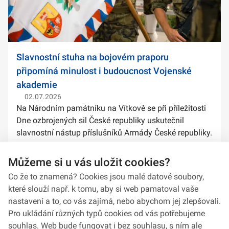
Slavnostní stuha na bojovém praporu
připomíná minulost i budoucnost Vojenské
akademie
02.07.2026
Na Národním památníku na Vítkově se při příležitosti
Dne ozbrojených sil České republiky uskutečnil
slavnostní nástup příslušníků Armády České republiky.
Součástí ceremoniálu bylo také předání slavnostních
stuh na bojové prapory vybranýc...
Můžeme si u vás uložit cookies?
Co že to znamená? Cookies jsou malé datové soubory,
které slouží např. k tomu, aby si web pamatoval vaše
nastavení a to, co vás zajímá, nebo abychom jej zlepšovali.
Pro ukládání různých typů cookies od vás potřebujeme
souhlas. Web bude fungovat i bez souhlasu, s ním ale