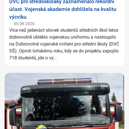
DVC pro středoškoláky zaznamenalo rekordní
účast. Vojenská akademie dohlížela na kvalitu
výcviku
05.08.2026
Více než jedenáct stovek studentů středních škol letos
dobrovolně obléklo vojenskou uniformu a nastoupilo
na Dobrovolné vojenské cvičení pro střední školy (DVC
SŠ). Oproti loňskému roku, kdy se do projektu zapojilo
718 studentů, jde o vý...