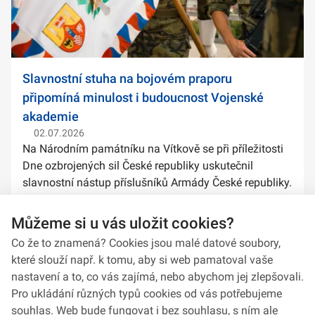
Slavnostní stuha na bojovém praporu
připomíná minulost i budoucnost Vojenské
akademie
02.07.2026
Na Národním památníku na Vítkově se při příležitosti
Dne ozbrojených sil České republiky uskutečnil
slavnostní nástup příslušníků Armády České republiky.
Součástí ceremoniálu bylo také předání slavnostních
stuh na bojové prapory vybranýc...
Můžeme si u vás uložit cookies?
Co že to znamená? Cookies jsou malé datové soubory,
které slouží např. k tomu, aby si web pamatoval vaše
nastavení a to, co vás zajímá, nebo abychom jej zlepšovali.
Pro ukládání různých typů cookies od vás potřebujeme
souhlas. Web bude fungovat i bez souhlasu, s ním ale